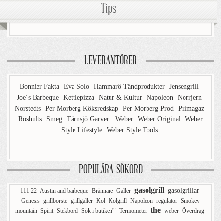
Tips
LEVERANTÖRER
Bonnier Fakta
Eva Solo
Hammarö Tändprodukter
Jensengrill
Joe´s Barbeque
Kettlepizza
Natur & Kultur
Napoleon
Norrjern
Norstedts
Per Morberg Köksredskap
Per Morberg Prod
Primagaz
Röshults
Smeg
Tärnsjö Garveri
Weber
Weber Original
Weber
Style Lifestyle
Weber Style Tools
POPULÄRA SÖKORD
gasolgrill
gasolgrillar
111 22
Austin and barbeque
Brännare
Galler
Genesis
grillborste
grillgaller
Kol
Kolgrill
Napoleon
regulator
Smokey
the
mountain
Spirit
Stekbord
Sök i butiken'"
Termometer
weber
Överdrag