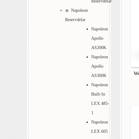
Reservdelar
Napoleon
Reservdelar
Napoleon
Apollo
AS200K
Napoleon
Apollo
We
AS300K
Napoleon
Built-In
LEX 485-
1
Napoleon
LEX 605