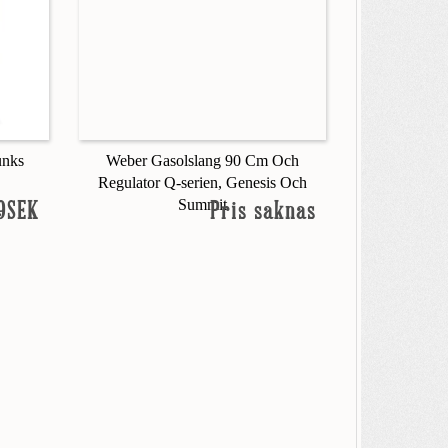
unks
Weber Gasolslang 90 Cm Och
Regulator Q-serien, Genesis Och
Summit
9SEK
Pris saknas