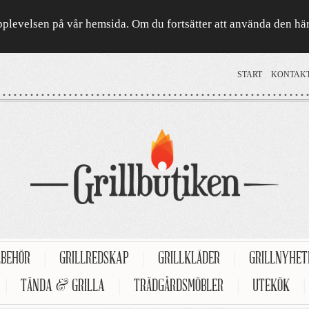
a upplevelsen på vår hemsida. Om du fortsätter att använda den h
START
KONTAK
LBEHÖR
|
GRILLREDSKAP
|
GRILLKLÄDER
|
GRILLNYHE
|
TÄNDA & GRILLA
|
TRÄDGÅRDSMÖBLER
|
UTEKÖK
|