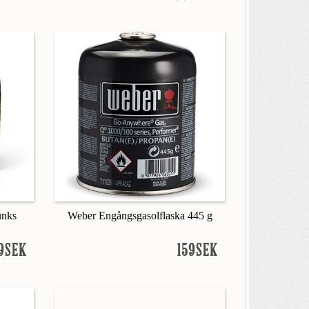
unks
Weber Engångsgasolflaska 445 g
9SEK
159SEK