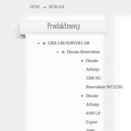
→
HEM
RÖKAR
Produktmeny
GRILLRESERVDELAR
Ducane Reservdelar
Ducane
Affinity
3200 NG
Reservdelar/30732201
Ducane
Affinity
4100 LP
Export
2009