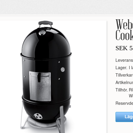
Web
Coo
SEK
5
Leverans
Lager.
I 
Tillverkar
Artikeln
Tillhör.
R
W
Reservde