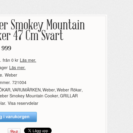
er Smokey Mountain
ker 47 Cm Svart
 999
.
från 0 kr
Läs mer.
lager
Läs mer.
e.
Weber
ummer.
721004
ÖKAR
,
VARUMÄRKEN
,
Weber
,
Weber Rökar
,
eber Smokey Mountain Cooker
,
GRILLAR
lar.
Visa reservdelar