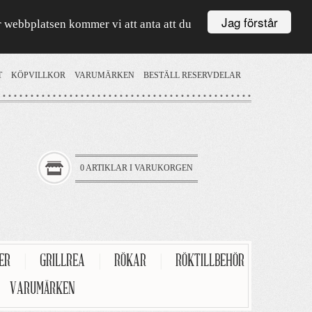
Jag förstår
är webbplatsen kommer vi att anta att du
T
KÖPVILLKOR
VARUMÄRKEN
BESTÄLL RESERVDELAR
0 ARTIKLAR I VARUKORGEN
TER
|
GRILLREA
|
RÖKAR
|
RÖKTILLBEHÖR
VARUMÄRKEN