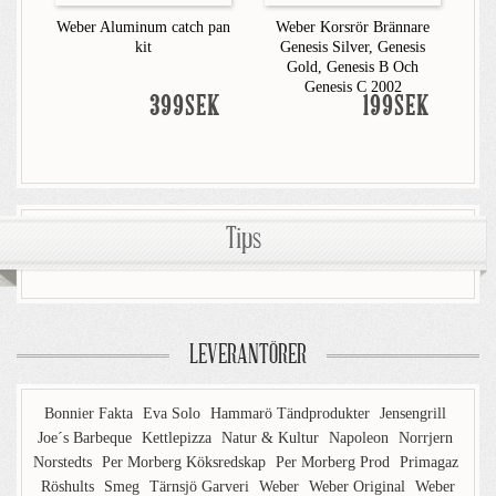
Weber Aluminum catch pan
Weber Korsrör Brännare
kit
Genesis Silver, Genesis
Gold, Genesis B Och
Genesis C 2002
399SEK
199SEK
Tips
LEVERANTÖRER
Bonnier Fakta
Eva Solo
Hammarö Tändprodukter
Jensengrill
Joe´s Barbeque
Kettlepizza
Natur & Kultur
Napoleon
Norrjern
Norstedts
Per Morberg Köksredskap
Per Morberg Prod
Primagaz
Röshults
Smeg
Tärnsjö Garveri
Weber
Weber Original
Weber