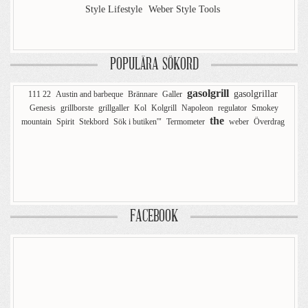
Style Lifestyle
Weber Style Tools
POPULÄRA SÖKORD
gasolgrill
gasolgrillar
111 22
Austin and barbeque
Brännare
Galler
Genesis
grillborste
grillgaller
Kol
Kolgrill
Napoleon
regulator
Smokey
the
mountain
Spirit
Stekbord
Sök i butiken'"
Termometer
weber
Överdrag
FACEBOOK