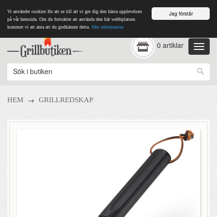
Vi använder cookies för att se till att vi ger dig den bästa upplevelsen
Jag förstår
på vår hemsida. Om du fortsätter att använda den här webbplatsen
kommer vi att anta att du godkänner detta.
Mer information
0 artiklar
→
HEM
GRILLREDSKAP