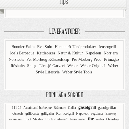
Tips
LEVERANTÖRER
Bonnier Fakta
Eva Solo
Hammarö Tändprodukter
Jensengrill
Joe´s Barbeque
Kettlepizza
Natur & Kultur
Napoleon
Norrjern
Norstedts
Per Morberg Köksredskap
Per Morberg Prod
Primagaz
Röshults
Smeg
Tärnsjö Garveri
Weber
Weber Original
Weber
Style Lifestyle
Weber Style Tools
POPULÄRA SÖKORD
gasolgrill
gasolgrillar
111 22
Austin and barbeque
Brännare
Galler
Genesis
grillborste
grillgaller
Kol
Kolgrill
Napoleon
regulator
Smokey
the
mountain
Spirit
Stekbord
Sök i butiken'"
Termometer
weber
Överdrag