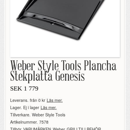
Weber Style Tools Plancha
Stekplatta Genesis
SEK
1 779
Leverans.
från 0 kr
Läs mer.
Lager.
Ej i lager
Läs mer.
Tillverkare.
Weber Style Tools
Artikelnummer.
7578
Tillhör.
VARUMÄRKEN
,
Weber
,
GRILLTILLBEHÖR
,