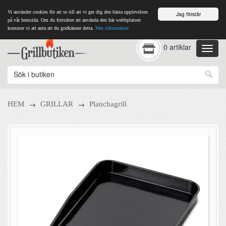
Vi använder cookies för att se till att vi ger dig den bästa upplevelsen
Jag förstår
på vår hemsida. Om du fortsätter att använda den här webbplatsen
kommer vi att anta att du godkänner detta.
Mer information
0 artiklar
→
→
HEM
GRILLAR
Planchagrill