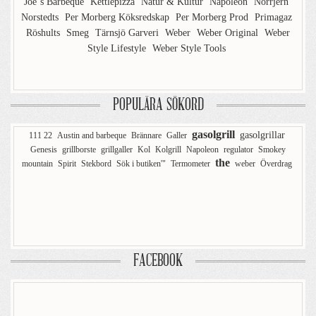
Joe´s Barbeque
Kettlepizza
Natur & Kultur
Napoleon
Norrjern
Norstedts
Per Morberg Köksredskap
Per Morberg Prod
Primagaz
Röshults
Smeg
Tärnsjö Garveri
Weber
Weber Original
Weber
Style Lifestyle
Weber Style Tools
POPULÄRA SÖKORD
gasolgrill
gasolgrillar
111 22
Austin and barbeque
Brännare
Galler
Genesis
grillborste
grillgaller
Kol
Kolgrill
Napoleon
regulator
Smokey
the
mountain
Spirit
Stekbord
Sök i butiken'"
Termometer
weber
Överdrag
FACEBOOK