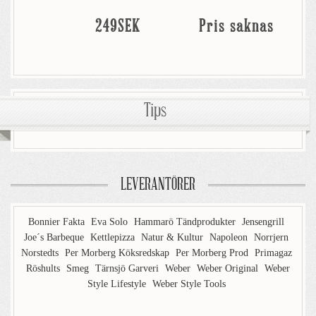
249SEK
Pris saknas
Tips
LEVERANTÖRER
Bonnier Fakta
Eva Solo
Hammarö Tändprodukter
Jensengrill
Joe´s Barbeque
Kettlepizza
Natur & Kultur
Napoleon
Norrjern
Norstedts
Per Morberg Köksredskap
Per Morberg Prod
Primagaz
Röshults
Smeg
Tärnsjö Garveri
Weber
Weber Original
Weber
Style Lifestyle
Weber Style Tools