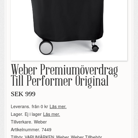
Weber Premiumöverdrag
Till Performer Original
SEK
999
Leverans.
från 0 kr
Läs mer.
Lager.
Ej i lager
Läs mer.
Tillverkare.
Weber
Artikelnummer.
7449
Tillhör.
VARUMÄRKEN
,
Weber
,
Weber Tillbehör
,