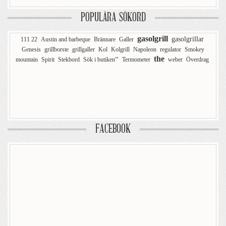
POPULÄRA SÖKORD
gasolgrill
gasolgrillar
111 22
Austin and barbeque
Brännare
Galler
Genesis
grillborste
grillgaller
Kol
Kolgrill
Napoleon
regulator
Smokey
the
mountain
Spirit
Stekbord
Sök i butiken'"
Termometer
weber
Överdrag
FACEBOOK