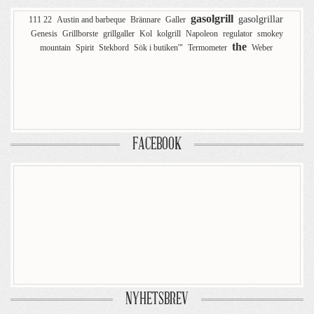
gasolgrill
gasolgrillar
111 22
Austin and barbeque
Brännare
Galler
Genesis
Grillborste
grillgaller
Kol
kolgrill
Napoleon
regulator
smokey
the
mountain
Spirit
Stekbord
Sök i butiken'"
Termometer
Weber
FACEBOOK
NYHETSBREV