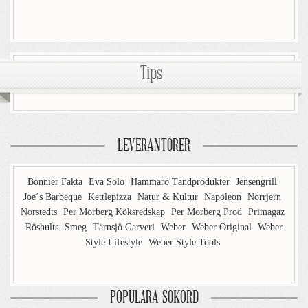
Tips
LEVERANTÖRER
Bonnier Fakta
Eva Solo
Hammarö Tändprodukter
Jensengrill
Joe´s Barbeque
Kettlepizza
Natur & Kultur
Napoleon
Norrjern
Norstedts
Per Morberg Köksredskap
Per Morberg Prod
Primagaz
Röshults
Smeg
Tärnsjö Garveri
Weber
Weber Original
Weber
Style Lifestyle
Weber Style Tools
POPULÄRA SÖKORD