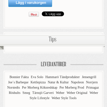
Tips
LEVERANTÖRER
Bonnier Fakta
Eva Solo
Hammarö Tändprodukter
Jensengrill
Joe´s Barbeque
Kettlepizza
Natur & Kultur
Napoleon
Norrjern
Norstedts
Per Morberg Köksredskap
Per Morberg Prod
Primagaz
Röshults
Smeg
Tärnsjö Garveri
Weber
Weber Original
Weber
Style Lifestyle
Weber Style Tools