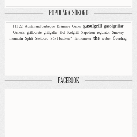
POPULÄRA SÖKORD
gasolgrill
gasolgrillar
111 22
Austin and barbeque
Brännare
Galler
Genesis
grillborste
grillgaller
Kol
Kolgrill
Napoleon
regulator
Smokey
the
mountain
Spirit
Stekbord
Sök i butiken'"
Termometer
weber
Överdrag
FACEBOOK