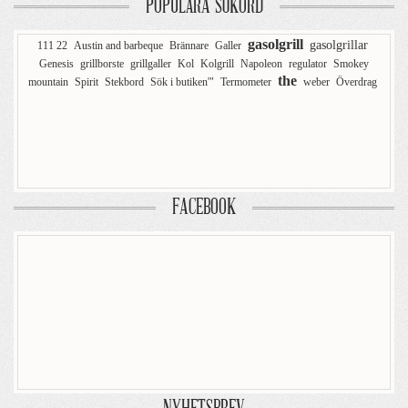
POPULÄRA SÖKORD
gasolgrill
gasolgrillar
111 22
Austin and barbeque
Brännare
Galler
Genesis
grillborste
grillgaller
Kol
Kolgrill
Napoleon
regulator
Smokey
the
mountain
Spirit
Stekbord
Sök i butiken'"
Termometer
weber
Överdrag
FACEBOOK