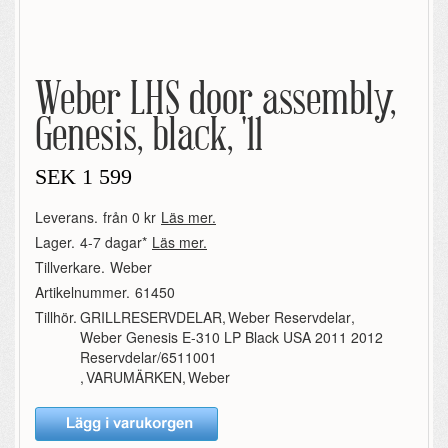
Weber LHS door assembly,
Genesis, black, '11
SEK
1 599
Leverans.
från 0 kr
Läs mer.
Lager.
4-7 dagar*
Läs mer.
Tillverkare.
Weber
Artikelnummer.
61450
Tillhör.
GRILLRESERVDELAR
,
Weber Reservdelar
,
Weber Genesis E-310 LP Black USA 2011 2012
Reservdelar/6511001
,
VARUMÄRKEN
,
Weber