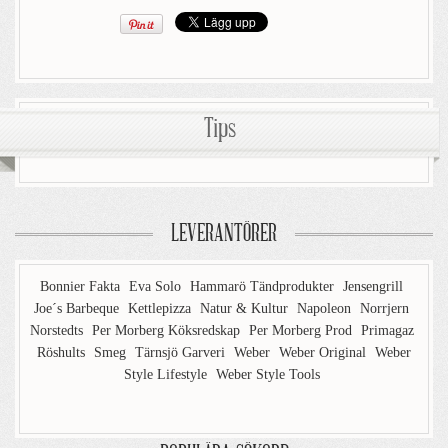
Tips
LEVERANTÖRER
Bonnier Fakta
Eva Solo
Hammarö Tändprodukter
Jensengrill
Joe´s Barbeque
Kettlepizza
Natur & Kultur
Napoleon
Norrjern
Norstedts
Per Morberg Köksredskap
Per Morberg Prod
Primagaz
Röshults
Smeg
Tärnsjö Garveri
Weber
Weber Original
Weber
Style Lifestyle
Weber Style Tools