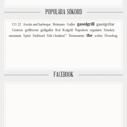
POPULÄRA SÖKORD
gasolgrill
gasolgrillar
111 22
Austin and barbeque
Brännare
Galler
Genesis
grillborste
grillgaller
Kol
Kolgrill
Napoleon
regulator
Smokey
the
mountain
Spirit
Stekbord
Sök i butiken'"
Termometer
weber
Överdrag
FACEBOOK