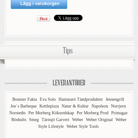
Tips
LEVERANTÖRER
Bonnier Fakta
Eva Solo
Hammarö Tändprodukter
Jensengrill
Joe´s Barbeque
Kettlepizza
Natur & Kultur
Napoleon
Norrjern
Norstedts
Per Morberg Köksredskap
Per Morberg Prod
Primagaz
Röshults
Smeg
Tärnsjö Garveri
Weber
Weber Original
Weber
Style Lifestyle
Weber Style Tools