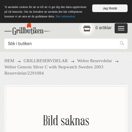
Vi använder cookies för att se till att vi ger dig den bästa upplevelsen
Jag förstår
på vår hemsida. Om du fortsätter att använda den här webbplatsen
kommer vi att anta att du godkänner detta.
Mer information
0 artiklar
→
→
→
HEM
GRILLRESERVDELAR
Weber Reservdelar
Weber Genesis Silver C with Stopwatch Sweden 2003
Reservdelar/2291084
Bild saknas