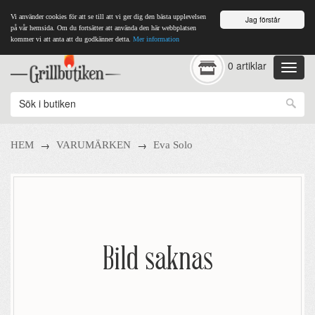
Vi använder cookies för att se till att vi ger dig den bästa upplevelsen
Jag förstår
på vår hemsida. Om du fortsätter att använda den här webbplatsen
kommer vi att anta att du godkänner detta.
Mer information
0 artiklar
→
→
HEM
VARUMÄRKEN
Eva Solo
Bild saknas