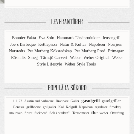
LEVERANTÖRER
Bonnier Fakta
Eva Solo
Hammarö Tändprodukter
Jensengrill
Joe´s Barbeque
Kettlepizza
Natur & Kultur
Napoleon
Norrjern
Norstedts
Per Morberg Köksredskap
Per Morberg Prod
Primagaz
Röshults
Smeg
Tärnsjö Garveri
Weber
Weber Original
Weber
Style Lifestyle
Weber Style Tools
POPULÄRA SÖKORD
gasolgrill
gasolgrillar
111 22
Austin and barbeque
Brännare
Galler
Genesis
grillborste
grillgaller
Kol
Kolgrill
Napoleon
regulator
Smokey
the
mountain
Spirit
Stekbord
Sök i butiken'"
Termometer
weber
Överdrag