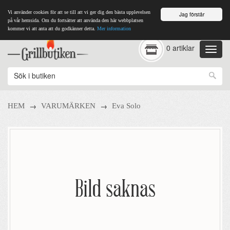
Vi använder cookies för att se till att vi ger dig den bästa upplevelsen
Jag förstår
på vår hemsida. Om du fortsätter att använda den här webbplatsen
kommer vi att anta att du godkänner detta.
Mer information
0 artiklar
→
→
HEM
VARUMÄRKEN
Eva Solo
Bild saknas