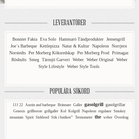
LEVERANTÖRER
Bonnier Fakta
Eva Solo
Hammarö Tändprodukter
Jensengrill
Joe´s Barbeque
Kettlepizza
Natur & Kultur
Napoleon
Norrjern
Norstedts
Per Morberg Köksredskap
Per Morberg Prod
Primagaz
Röshults
Smeg
Tärnsjö Garveri
Weber
Weber Original
Weber
Style Lifestyle
Weber Style Tools
POPULÄRA SÖKORD
gasolgrill
gasolgrillar
111 22
Austin and barbeque
Brännare
Galler
Genesis
grillborste
grillgaller
Kol
Kolgrill
Napoleon
regulator
Smokey
the
mountain
Spirit
Stekbord
Sök i butiken'"
Termometer
weber
Överdrag