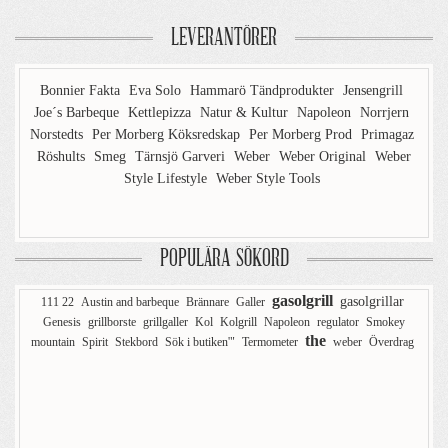
LEVERANTÖRER
Bonnier Fakta
Eva Solo
Hammarö Tändprodukter
Jensengrill
Joe´s Barbeque
Kettlepizza
Natur & Kultur
Napoleon
Norrjern
Norstedts
Per Morberg Köksredskap
Per Morberg Prod
Primagaz
Röshults
Smeg
Tärnsjö Garveri
Weber
Weber Original
Weber
Style Lifestyle
Weber Style Tools
POPULÄRA SÖKORD
gasolgrill
gasolgrillar
111 22
Austin and barbeque
Brännare
Galler
Genesis
grillborste
grillgaller
Kol
Kolgrill
Napoleon
regulator
Smokey
the
mountain
Spirit
Stekbord
Sök i butiken'"
Termometer
weber
Överdrag