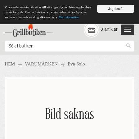
Vi använder cookies för att se till att vi ger dig den bästa upplevelsen
Jag förstår
på vår hemsida. Om du fortsätter att använda den här webbplatsen
kommer vi att anta att du godkänner detta.
Mer information
0 artiklar
→
→
HEM
VARUMÄRKEN
Eva Solo
Bild saknas