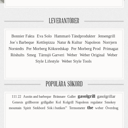
LEVERANTÖRER
Bonnier Fakta
Eva Solo
Hammarö Tändprodukter
Jensengrill
Joe´s Barbeque
Kettlepizza
Natur & Kultur
Napoleon
Norrjern
Norstedts
Per Morberg Köksredskap
Per Morberg Prod
Primagaz
Röshults
Smeg
Tärnsjö Garveri
Weber
Weber Original
Weber
Style Lifestyle
Weber Style Tools
POPULÄRA SÖKORD
gasolgrill
gasolgrillar
111 22
Austin and barbeque
Brännare
Galler
Genesis
grillborste
grillgaller
Kol
Kolgrill
Napoleon
regulator
Smokey
the
mountain
Spirit
Stekbord
Sök i butiken'"
Termometer
weber
Överdrag