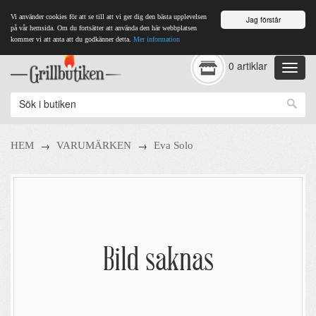
Vi använder cookies för att se till att vi ger dig den bästa upplevelsen
Jag förstår
på vår hemsida. Om du fortsätter att använda den här webbplatsen
kommer vi att anta att du godkänner detta.
Mer information
0 artiklar
→
→
HEM
VARUMÄRKEN
Eva Solo
Bild saknas