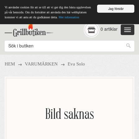
Vi använder cookies för att se till att vi ger dig den bästa upplevelsen
Jag förstår
på vår hemsida. Om du fortsätter att använda den här webbplatsen
kommer vi att anta att du godkänner detta.
Mer information
0 artiklar
→
→
HEM
VARUMÄRKEN
Eva Solo
Bild saknas