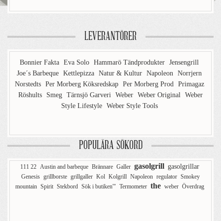
LEVERANTÖRER
Bonnier Fakta
Eva Solo
Hammarö Tändprodukter
Jensengrill
Joe´s Barbeque
Kettlepizza
Natur & Kultur
Napoleon
Norrjern
Norstedts
Per Morberg Köksredskap
Per Morberg Prod
Primagaz
Röshults
Smeg
Tärnsjö Garveri
Weber
Weber Original
Weber
Style Lifestyle
Weber Style Tools
POPULÄRA SÖKORD
gasolgrill
gasolgrillar
111 22
Austin and barbeque
Brännare
Galler
Genesis
grillborste
grillgaller
Kol
Kolgrill
Napoleon
regulator
Smokey
the
mountain
Spirit
Stekbord
Sök i butiken'"
Termometer
weber
Överdrag