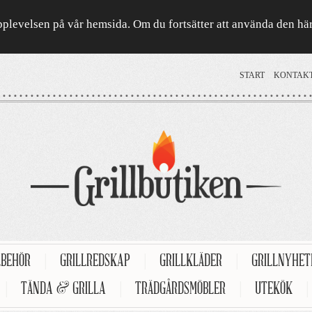
a upplevelsen på vår hemsida. Om du fortsätter att använda den h
START
KONTAK
LBEHÖR
|
GRILLREDSKAP
|
GRILLKLÄDER
|
GRILLNYHE
|
TÄNDA & GRILLA
|
TRÄDGÅRDSMÖBLER
|
UTEKÖK
|