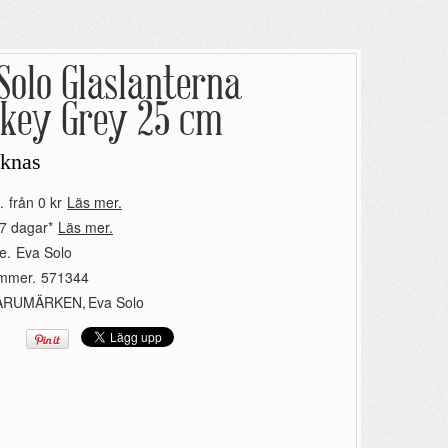
Solo Glaslanterna
key Grey 25 cm
aknas
.
från 0 kr
Läs mer.
7 dagar*
Läs mer.
e.
Eva Solo
ummer.
571344
ARUMÄRKEN
,
Eva Solo