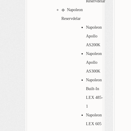
Reservdelar
Napoleon
Reservdelar
Napoleon
Apollo
AS200K
Napoleon
Apollo
AS300K
Napoleon
Built-In
LEX 485-
1
Napoleon
LEX 605