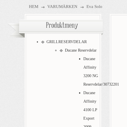
→
→
HEM
VARUMÄRKEN
Eva Solo
Produktmeny
GRILLRESERVDELAR
Ducane Reservdelar
Ducane
Affinity
3200 NG
Reservdelar/30732201
Ducane
Affinity
4100 LP
Export
2009