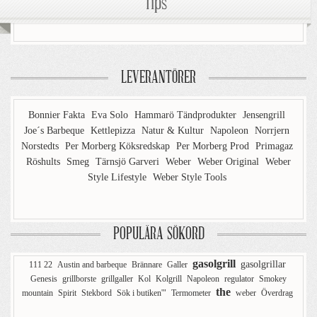
Tips
LEVERANTÖRER
Bonnier Fakta
Eva Solo
Hammarö Tändprodukter
Jensengrill
Joe´s Barbeque
Kettlepizza
Natur & Kultur
Napoleon
Norrjern
Norstedts
Per Morberg Köksredskap
Per Morberg Prod
Primagaz
Röshults
Smeg
Tärnsjö Garveri
Weber
Weber Original
Weber
Style Lifestyle
Weber Style Tools
POPULÄRA SÖKORD
gasolgrill
gasolgrillar
111 22
Austin and barbeque
Brännare
Galler
Genesis
grillborste
grillgaller
Kol
Kolgrill
Napoleon
regulator
Smokey
the
mountain
Spirit
Stekbord
Sök i butiken'"
Termometer
weber
Överdrag