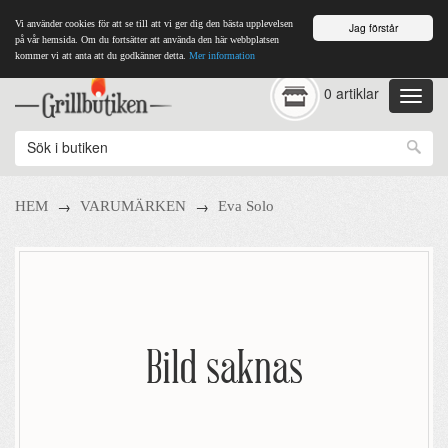
Vi använder cookies för att se till att vi ger dig den bästa upplevelsen
Jag förstår
på vår hemsida. Om du fortsätter att använda den här webbplatsen
kommer vi att anta att du godkänner detta.
Mer information
0 artiklar
→
→
HEM
VARUMÄRKEN
Eva Solo
Bild saknas