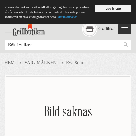
Vi använder cookies för att se till att vi ger dig den bästa upplevelsen
Jag förstår
på vår hemsida. Om du fortsätter att använda den här webbplatsen
kommer vi att anta att du godkänner detta.
Mer information
0 artiklar
→
→
HEM
VARUMÄRKEN
Eva Solo
Bild saknas