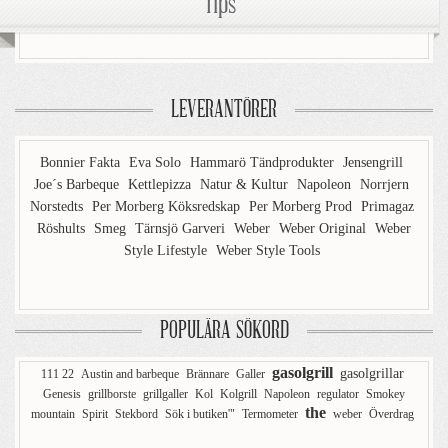
Tips
LEVERANTÖRER
Bonnier Fakta
Eva Solo
Hammarö Tändprodukter
Jensengrill
Joe´s Barbeque
Kettlepizza
Natur & Kultur
Napoleon
Norrjern
Norstedts
Per Morberg Köksredskap
Per Morberg Prod
Primagaz
Röshults
Smeg
Tärnsjö Garveri
Weber
Weber Original
Weber
Style Lifestyle
Weber Style Tools
POPULÄRA SÖKORD
gasolgrill
gasolgrillar
111 22
Austin and barbeque
Brännare
Galler
Genesis
grillborste
grillgaller
Kol
Kolgrill
Napoleon
regulator
Smokey
the
mountain
Spirit
Stekbord
Sök i butiken'"
Termometer
weber
Överdrag