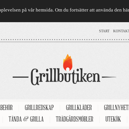
a upplevelsen på vår hemsida. Om du fortsätter att använda den h
START
KONTAK
LBEHÖR
|
GRILLREDSKAP
|
GRILLKLÄDER
|
GRILLNYHE
|
TÄNDA & GRILLA
|
TRÄDGÅRDSMÖBLER
|
UTEKÖK
|