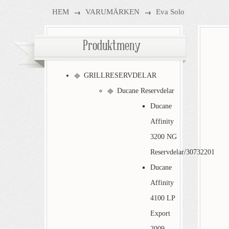
→
→
HEM
VARUMÄRKEN
Eva Solo
Produktmeny
GRILLRESERVDELAR
Ducane Reservdelar
Ducane
Affinity
3200 NG
Reservdelar/30732201
Ducane
Affinity
4100 LP
Export
2009