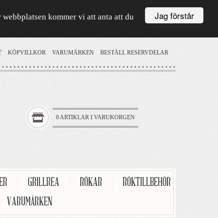
Jag förstår
är webbplatsen kommer vi att anta att du
T
KÖPVILLKOR
VARUMÄRKEN
BESTÄLL RESERVDELAR
0 ARTIKLAR I VARUKORGEN
TER
|
GRILLREA
|
RÖKAR
|
RÖKTILLBEHÖR
VARUMÄRKEN