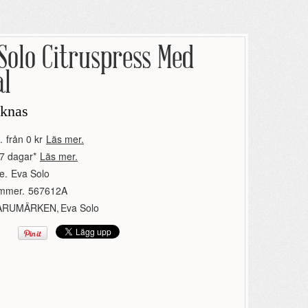
Solo Citruspress Med
al
aknas
.
från 0 kr
Läs mer.
7 dagar*
Läs mer.
e.
Eva Solo
ummer.
567612A
ARUMÄRKEN
,
Eva Solo