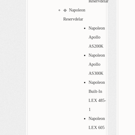
Reservdelar
Napoleon
Reservdelar
Napoleon
Apollo
AS200K
Napoleon
Apollo
AS300K
Napoleon
Built-In
LEX 485-
1
Napoleon
LEX 605