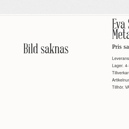
Eva 
Met
Bild saknas
Pris s
Leverans
Lager.
4-
Tillverkar
Artikeln
Tillhör.
V