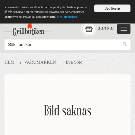
Vi använder cookies för att se till att vi ger dig den bästa upplevelsen
Jag förstår
på vår hemsida. Om du fortsätter att använda den här webbplatsen
kommer vi att anta att du godkänner detta.
Mer information
0 artiklar
→
→
HEM
VARUMÄRKEN
Eva Solo
Bild saknas