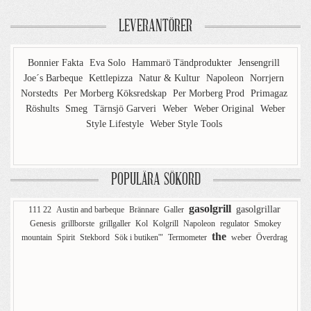
LEVERANTÖRER
Bonnier Fakta
Eva Solo
Hammarö Tändprodukter
Jensengrill
Joe´s Barbeque
Kettlepizza
Natur & Kultur
Napoleon
Norrjern
Norstedts
Per Morberg Köksredskap
Per Morberg Prod
Primagaz
Röshults
Smeg
Tärnsjö Garveri
Weber
Weber Original
Weber
Style Lifestyle
Weber Style Tools
POPULÄRA SÖKORD
gasolgrill
gasolgrillar
111 22
Austin and barbeque
Brännare
Galler
Genesis
grillborste
grillgaller
Kol
Kolgrill
Napoleon
regulator
Smokey
the
mountain
Spirit
Stekbord
Sök i butiken'"
Termometer
weber
Överdrag