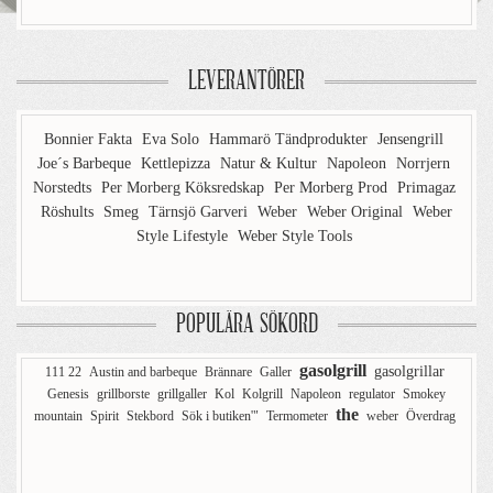
LEVERANTÖRER
Bonnier Fakta
Eva Solo
Hammarö Tändprodukter
Jensengrill
Joe´s Barbeque
Kettlepizza
Natur & Kultur
Napoleon
Norrjern
Norstedts
Per Morberg Köksredskap
Per Morberg Prod
Primagaz
Röshults
Smeg
Tärnsjö Garveri
Weber
Weber Original
Weber
Style Lifestyle
Weber Style Tools
POPULÄRA SÖKORD
gasolgrill
gasolgrillar
111 22
Austin and barbeque
Brännare
Galler
Genesis
grillborste
grillgaller
Kol
Kolgrill
Napoleon
regulator
Smokey
the
mountain
Spirit
Stekbord
Sök i butiken'"
Termometer
weber
Överdrag