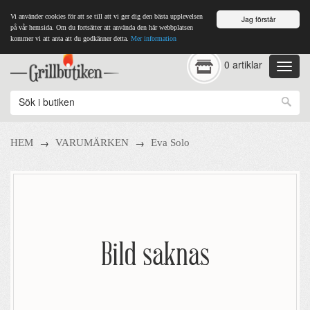
Vi använder cookies för att se till att vi ger dig den bästa upplevelsen
Jag förstår
på vår hemsida. Om du fortsätter att använda den här webbplatsen
kommer vi att anta att du godkänner detta.
Mer information
0 artiklar
→
→
HEM
VARUMÄRKEN
Eva Solo
Bild saknas