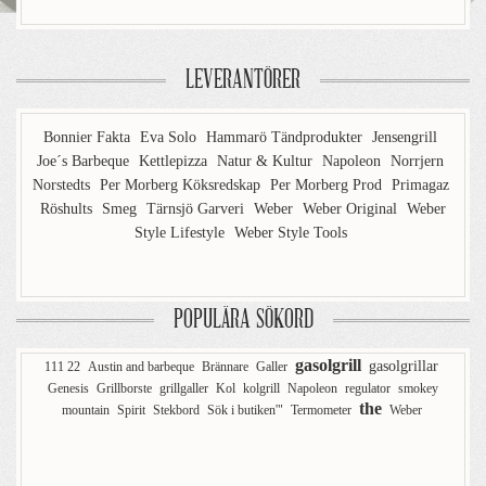
LEVERANTÖRER
Bonnier Fakta
Eva Solo
Hammarö Tändprodukter
Jensengrill
Joe´s Barbeque
Kettlepizza
Natur & Kultur
Napoleon
Norrjern
Norstedts
Per Morberg Köksredskap
Per Morberg Prod
Primagaz
Röshults
Smeg
Tärnsjö Garveri
Weber
Weber Original
Weber
Style Lifestyle
Weber Style Tools
POPULÄRA SÖKORD
gasolgrill
gasolgrillar
111 22
Austin and barbeque
Brännare
Galler
Genesis
Grillborste
grillgaller
Kol
kolgrill
Napoleon
regulator
smokey
the
mountain
Spirit
Stekbord
Sök i butiken'"
Termometer
Weber