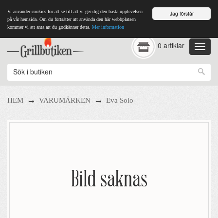
Vi använder cookies för att se till att vi ger dig den bästa upplevelsen
Jag förstår
på vår hemsida. Om du fortsätter att använda den här webbplatsen
kommer vi att anta att du godkänner detta.
Mer information
0 artiklar
→
→
HEM
VARUMÄRKEN
Eva Solo
Bild saknas