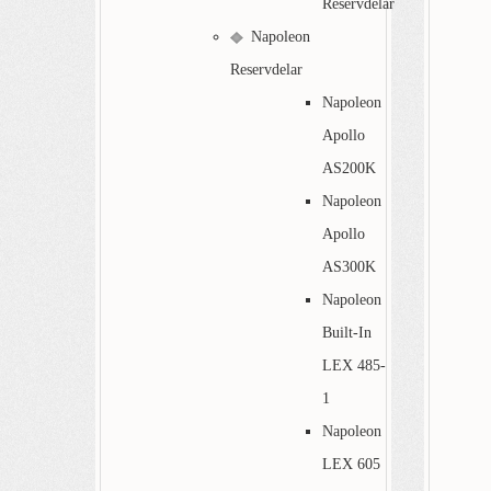
Reservdelar
Napoleon
Reservdelar
Napoleon
Apollo
AS200K
Napoleon
Apollo
AS300K
Napoleon
Built-In
LEX 485-
1
Napoleon
LEX 605