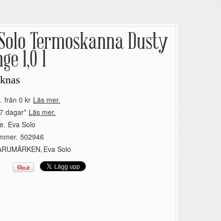
 Solo Termoskanna Dusty
ge 1,0 l
aknas
.
från 0 kr
Läs mer.
7 dagar*
Läs mer.
e.
Eva Solo
ummer.
502946
ARUMÄRKEN
,
Eva Solo