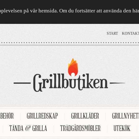
a upplevelsen på vår hemsida. Om du fortsätter att använda den h
START
KONTAK
LBEHÖR
|
GRILLREDSKAP
|
GRILLKLÄDER
|
GRILLNYHE
|
TÄNDA & GRILLA
|
TRÄDGÅRDSMÖBLER
|
UTEKÖK
|