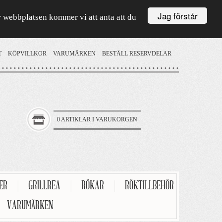
Jag förstår
är webbplatsen kommer vi att anta att du
T
KÖPVILLKOR
VARUMÄRKEN
BESTÄLL RESERVDELAR
0 ARTIKLAR I VARUKORGEN
TER
|
GRILLREA
|
RÖKAR
|
RÖKTILLBEHÖR
VARUMÄRKEN