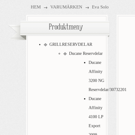
→
→
HEM
VARUMÄRKEN
Eva Solo
Produktmeny
GRILLRESERVDELAR
Ducane Reservdelar
Ducane
Affinity
3200 NG
Reservdelar/30732201
Ducane
Affinity
4100 LP
Export
2009