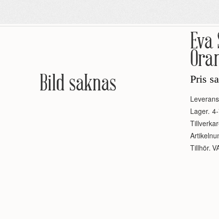
Eva
Oran
Bild saknas
Pris s
Leverans
Lager.
4-
Tillverkar
Artikeln
Tillhör.
V