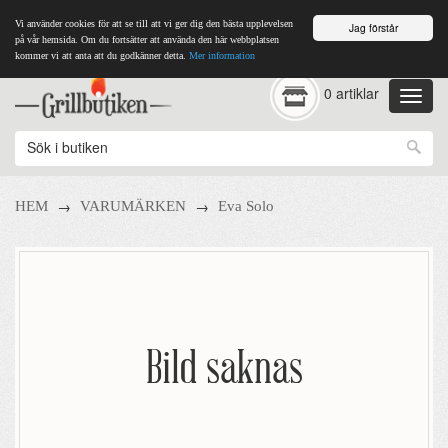
Vi använder cookies för att se till att vi ger dig den bästa upplevelsen
Jag förstår
på vår hemsida. Om du fortsätter att använda den här webbplatsen
kommer vi att anta att du godkänner detta.
Mer information
0 artiklar
→
→
HEM
VARUMÄRKEN
Eva Solo
Bild saknas