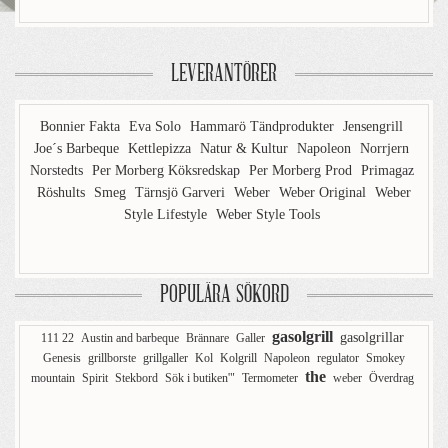
LEVERANTÖRER
Bonnier Fakta
Eva Solo
Hammarö Tändprodukter
Jensengrill
Joe´s Barbeque
Kettlepizza
Natur & Kultur
Napoleon
Norrjern
Norstedts
Per Morberg Köksredskap
Per Morberg Prod
Primagaz
Röshults
Smeg
Tärnsjö Garveri
Weber
Weber Original
Weber
Style Lifestyle
Weber Style Tools
POPULÄRA SÖKORD
gasolgrill
gasolgrillar
111 22
Austin and barbeque
Brännare
Galler
Genesis
grillborste
grillgaller
Kol
Kolgrill
Napoleon
regulator
Smokey
the
mountain
Spirit
Stekbord
Sök i butiken'"
Termometer
weber
Överdrag