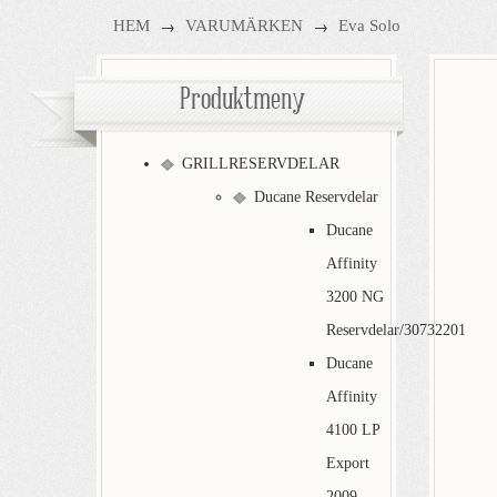
→
→
HEM
VARUMÄRKEN
Eva Solo
Produktmeny
GRILLRESERVDELAR
Ducane Reservdelar
Ducane
Affinity
3200 NG
Reservdelar/30732201
Ducane
Affinity
4100 LP
Export
2009