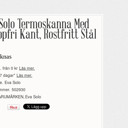
 Solo Termoskanna Med
pfri Kant, Rostfritt Stål
aknas
.
från 0 kr
Läs mer.
7 dagar*
Läs mer.
e.
Eva Solo
ummer.
502930
ARUMÄRKEN
,
Eva Solo