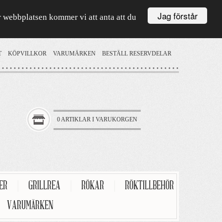
Jag förstår
är webbplatsen kommer vi att anta att du
T
KÖPVILLKOR
VARUMÄRKEN
BESTÄLL RESERVDELAR
0 ARTIKLAR I VARUKORGEN
TER
|
GRILLREA
|
RÖKAR
|
RÖKTILLBEHÖR
VARUMÄRKEN