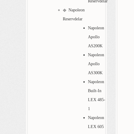
Reservdelar
Napoleon
Reservdelar
Napoleon
Apollo
AS200K
Napoleon
Apollo
AS300K
Napoleon
Built-In
LEX 485-
1
Napoleon
LEX 605