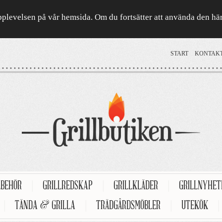
a upplevelsen på vår hemsida. Om du fortsätter att använda den h
START
KONTAK
LBEHÖR
|
GRILLREDSKAP
|
GRILLKLÄDER
|
GRILLNYHE
|
TÄNDA & GRILLA
|
TRÄDGÅRDSMÖBLER
|
UTEKÖK
|