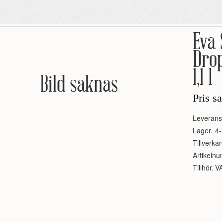
Eva
Drop
1,1 l
Bild saknas
Pris s
Leverans
Lager.
4-
Tillverkar
Artikeln
Tillhör.
V