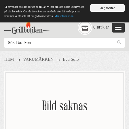
Vi använder cookies för att se till att vi ger dig den bästa upplevelsen
Jag förstår
på vår hemsida. Om du fortsätter att använda den här webbplatsen
kommer vi att anta att du godkänner detta.
Mer information
0 artiklar
→
→
HEM
VARUMÄRKEN
Eva Solo
Bild saknas