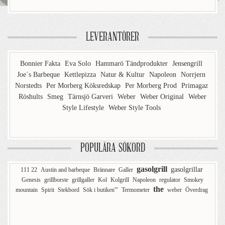
LEVERANTÖRER
Bonnier Fakta
Eva Solo
Hammarö Tändprodukter
Jensengrill
Joe´s Barbeque
Kettlepizza
Natur & Kultur
Napoleon
Norrjern
Norstedts
Per Morberg Köksredskap
Per Morberg Prod
Primagaz
Röshults
Smeg
Tärnsjö Garveri
Weber
Weber Original
Weber
Style Lifestyle
Weber Style Tools
POPULÄRA SÖKORD
gasolgrill
gasolgrillar
111 22
Austin and barbeque
Brännare
Galler
Genesis
grillborste
grillgaller
Kol
Kolgrill
Napoleon
regulator
Smokey
the
mountain
Spirit
Stekbord
Sök i butiken'"
Termometer
weber
Överdrag