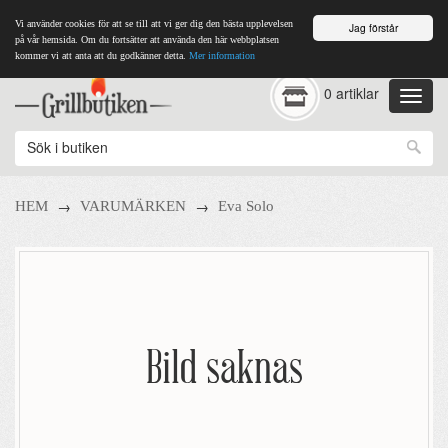
Vi använder cookies för att se till att vi ger dig den bästa upplevelsen
Jag förstår
på vår hemsida. Om du fortsätter att använda den här webbplatsen
kommer vi att anta att du godkänner detta.
Mer information
0 artiklar
→
→
HEM
VARUMÄRKEN
Eva Solo
Bild saknas