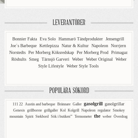
LEVERANTÖRER
Bonnier Fakta
Eva Solo
Hammarö Tändprodukter
Jensengrill
Joe´s Barbeque
Kettlepizza
Natur & Kultur
Napoleon
Norrjern
Norstedts
Per Morberg Köksredskap
Per Morberg Prod
Primagaz
Röshults
Smeg
Tärnsjö Garveri
Weber
Weber Original
Weber
Style Lifestyle
Weber Style Tools
POPULÄRA SÖKORD
gasolgrill
gasolgrillar
111 22
Austin and barbeque
Brännare
Galler
Genesis
grillborste
grillgaller
Kol
Kolgrill
Napoleon
regulator
Smokey
the
mountain
Spirit
Stekbord
Sök i butiken'"
Termometer
weber
Överdrag