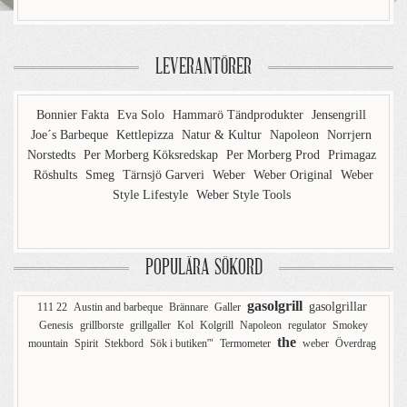
LEVERANTÖRER
Bonnier Fakta
Eva Solo
Hammarö Tändprodukter
Jensengrill
Joe´s Barbeque
Kettlepizza
Natur & Kultur
Napoleon
Norrjern
Norstedts
Per Morberg Köksredskap
Per Morberg Prod
Primagaz
Röshults
Smeg
Tärnsjö Garveri
Weber
Weber Original
Weber
Style Lifestyle
Weber Style Tools
POPULÄRA SÖKORD
gasolgrill
gasolgrillar
111 22
Austin and barbeque
Brännare
Galler
Genesis
grillborste
grillgaller
Kol
Kolgrill
Napoleon
regulator
Smokey
the
mountain
Spirit
Stekbord
Sök i butiken'"
Termometer
weber
Överdrag