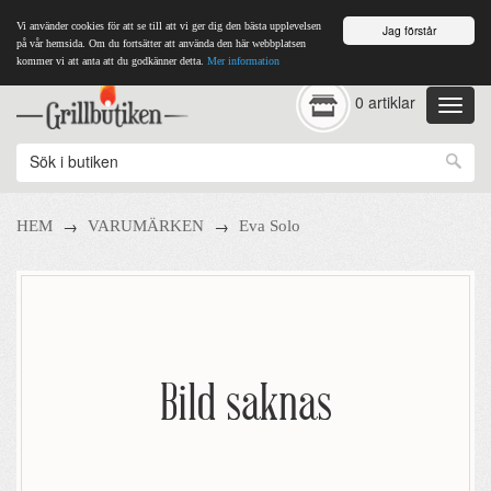
Vi använder cookies för att se till att vi ger dig den bästa upplevelsen
Jag förstår
på vår hemsida. Om du fortsätter att använda den här webbplatsen
kommer vi att anta att du godkänner detta.
Mer information
0 artiklar
→
→
HEM
VARUMÄRKEN
Eva Solo
Bild saknas