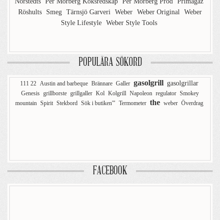
Norstedts
Per Morberg Köksredskap
Per Morberg Prod
Primagaz
Röshults
Smeg
Tärnsjö Garveri
Weber
Weber Original
Weber
Style Lifestyle
Weber Style Tools
POPULÄRA SÖKORD
gasolgrill
gasolgrillar
111 22
Austin and barbeque
Brännare
Galler
Genesis
grillborste
grillgaller
Kol
Kolgrill
Napoleon
regulator
Smokey
the
mountain
Spirit
Stekbord
Sök i butiken'"
Termometer
weber
Överdrag
FACEBOOK