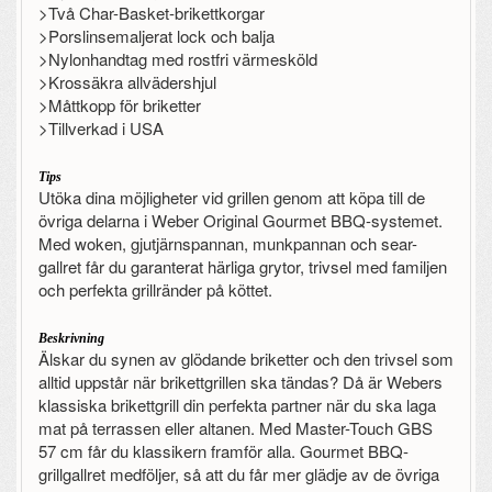
>Två Char-Basket-brikettkorgar
>Porslinsemaljerat lock och balja
>Nylonhandtag med rostfri värmesköld
>Krossäkra allvädershjul
>Måttkopp för briketter
>Tillverkad i USA
Tips
Utöka dina möjligheter vid grillen genom att köpa till de
övriga delarna i Weber Original Gourmet BBQ-systemet.
Med woken, gjutjärnspannan, munkpannan och sear-
gallret får du garanterat härliga grytor, trivsel med familjen
och perfekta grillränder på köttet.
Beskrivning
Älskar du synen av glödande briketter och den trivsel som
alltid uppstår när brikettgrillen ska tändas? Då är Webers
klassiska brikettgrill din perfekta partner när du ska laga
mat på terrassen eller altanen. Med Master-Touch GBS
57 cm får du klassikern framför alla. Gourmet BBQ-
grillgallret medföljer, så att du får mer glädje av de övriga