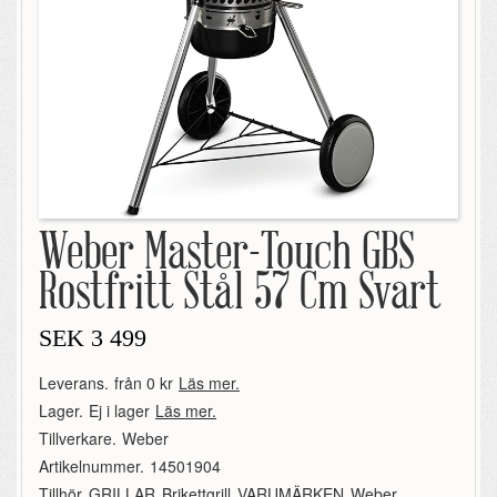
Weber Master-Touch GBS
Rostfritt Stål 57 Cm Svart
SEK
3 499
Leverans.
från 0 kr
Läs mer.
Lager.
Ej i lager
Läs mer.
Tillverkare.
Weber
Artikelnummer.
14501904
Tillhör.
GRILLAR
,
Brikettgrill
,
VARUMÄRKEN
,
Weber
,