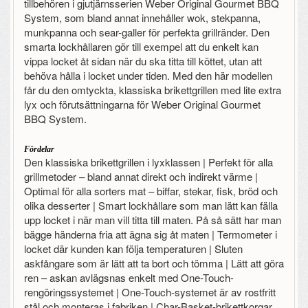
tillbehören i gjutjärnsserien Weber Original Gourmet BBQ
System, som bland annat innehåller wok, stekpanna,
munkpanna och sear-galler för perfekta grillränder. Den
smarta lockhållaren gör till exempel att du enkelt kan
vippa locket åt sidan när du ska titta till köttet, utan att
behöva hålla i locket under tiden. Med den här modellen
får du den omtyckta, klassiska brikettgrillen med lite extra
lyx och förutsättningarna för Weber Original Gourmet
BBQ System.
Fördelar
Den klassiska brikettgrillen i lyxklassen | Perfekt för alla
grillmetoder – bland annat direkt och indirekt värme |
Optimal för alla sorters mat – biffar, stekar, fisk, bröd och
olika desserter | Smart lockhållare som man lätt kan fälla
upp locket i när man vill titta till maten. På så sätt har man
bägge händerna fria att ägna sig åt maten | Termometer i
locket där kunden kan följa temperaturen | Sluten
askfångare som är lätt att ta bort och tömma | Lätt att göra
ren – askan avlägsnas enkelt med One-Touch-
rengöringssystemet | One-Touch-systemet är av rostfritt
stål och monteras i fabriken | Char-Basket-brikettkorgar