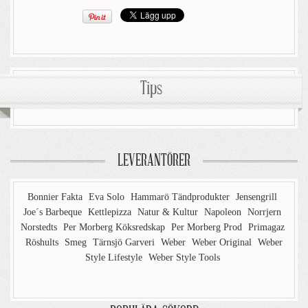
Tips
LEVERANTÖRER
Bonnier Fakta
Eva Solo
Hammarö Tändprodukter
Jensengrill
Joe´s Barbeque
Kettlepizza
Natur & Kultur
Napoleon
Norrjern
Norstedts
Per Morberg Köksredskap
Per Morberg Prod
Primagaz
Röshults
Smeg
Tärnsjö Garveri
Weber
Weber Original
Weber
Style Lifestyle
Weber Style Tools