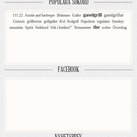
POPULÄRA SÖKORD
gasolgrill
gasolgrillar
111 22
Austin and barbeque
Brännare
Galler
Genesis
grillborste
grillgaller
Kol
Kolgrill
Napoleon
regulator
Smokey
the
mountain
Spirit
Stekbord
Sök i butiken'"
Termometer
weber
Överdrag
FACEBOOK