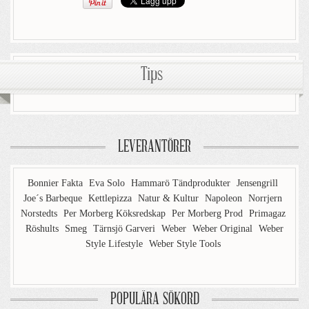
Tips
LEVERANTÖRER
Bonnier Fakta
Eva Solo
Hammarö Tändprodukter
Jensengrill
Joe´s Barbeque
Kettlepizza
Natur & Kultur
Napoleon
Norrjern
Norstedts
Per Morberg Köksredskap
Per Morberg Prod
Primagaz
Röshults
Smeg
Tärnsjö Garveri
Weber
Weber Original
Weber
Style Lifestyle
Weber Style Tools
POPULÄRA SÖKORD