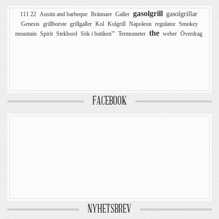
gasolgrill
gasolgrillar
111 22
Austin and barbeque
Brännare
Galler
Genesis
grillborste
grillgaller
Kol
Kolgrill
Napoleon
regulator
Smokey
the
mountain
Spirit
Stekbord
Sök i butiken'"
Termometer
weber
Överdrag
FACEBOOK
NYHETSBREV