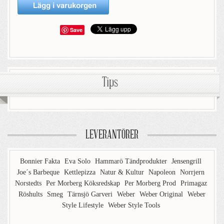
Save
Tips
LEVERANTÖRER
Bonnier Fakta
Eva Solo
Hammarö Tändprodukter
Jensengrill
Joe´s Barbeque
Kettlepizza
Natur & Kultur
Napoleon
Norrjern
Norstedts
Per Morberg Köksredskap
Per Morberg Prod
Primagaz
Röshults
Smeg
Tärnsjö Garveri
Weber
Weber Original
Weber
Style Lifestyle
Weber Style Tools