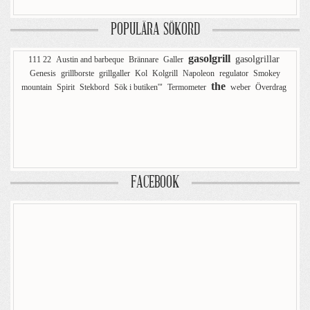
POPULÄRA SÖKORD
gasolgrill
gasolgrillar
111 22
Austin and barbeque
Brännare
Galler
Genesis
grillborste
grillgaller
Kol
Kolgrill
Napoleon
regulator
Smokey
the
mountain
Spirit
Stekbord
Sök i butiken'"
Termometer
weber
Överdrag
FACEBOOK