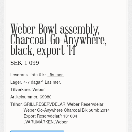
Weber Bowl assembly,
Charcoal-Go-Anywhere,
black, export '14
SEK
1 099
Leverans.
från 0 kr
Läs mer.
Lager.
4-7 dagar*
Läs mer.
Tillverkare.
Weber
Artikelnummer.
69980
Tillhör.
GRILLRESERVDELAR
,
Weber Reservdelar
,
Weber Go-Anywhere Charcoal Blk 50mb 2014
Export Reservdelar/1131004
,
VARUMÄRKEN
,
Weber