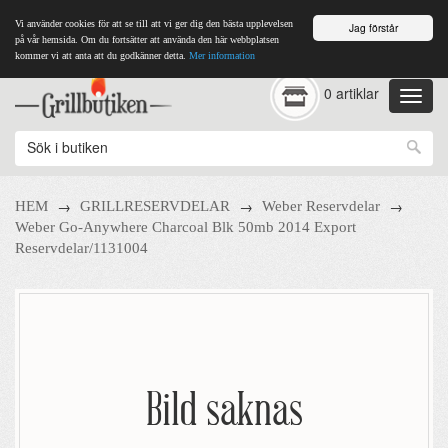
Vi använder cookies för att se till att vi ger dig den bästa upplevelsen
Jag förstår
på vår hemsida. Om du fortsätter att använda den här webbplatsen
kommer vi att anta att du godkänner detta.
Mer information
0 artiklar
→
→
→
HEM
GRILLRESERVDELAR
Weber Reservdelar
Weber Go-Anywhere Charcoal Blk 50mb 2014 Export
Reservdelar/1131004
Bild saknas