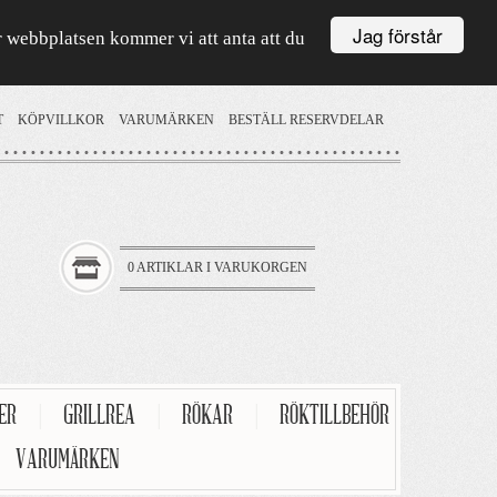
Jag förstår
är webbplatsen kommer vi att anta att du
T
KÖPVILLKOR
VARUMÄRKEN
BESTÄLL RESERVDELAR
0 ARTIKLAR I VARUKORGEN
TER
|
GRILLREA
|
RÖKAR
|
RÖKTILLBEHÖR
VARUMÄRKEN