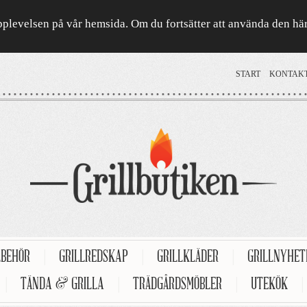
a upplevelsen på vår hemsida. Om du fortsätter att använda den h
START
KONTAK
LBEHÖR
|
GRILLREDSKAP
|
GRILLKLÄDER
|
GRILLNYHE
|
TÄNDA & GRILLA
|
TRÄDGÅRDSMÖBLER
|
UTEKÖK
|