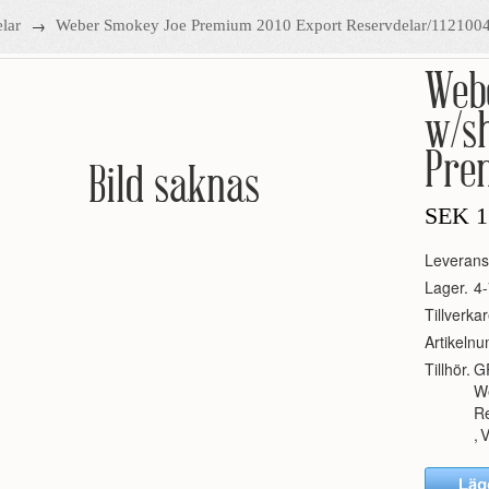
→
lar
Weber Smokey Joe Premium 2010 Export Reservdelar/112100
Web
w/s
Prem
Bild saknas
SEK
1
Leverans
Lager.
4-
Tillverkar
Artikeln
Tillhör.
G
W
R
,