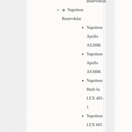
Reservdelar
Napoleon
Reservdelar
Napoleon
Apollo
AS200K
Napoleon
Apollo
AS300K
Napoleon
Built-In
LEX 485-
1
Napoleon
LEX 605