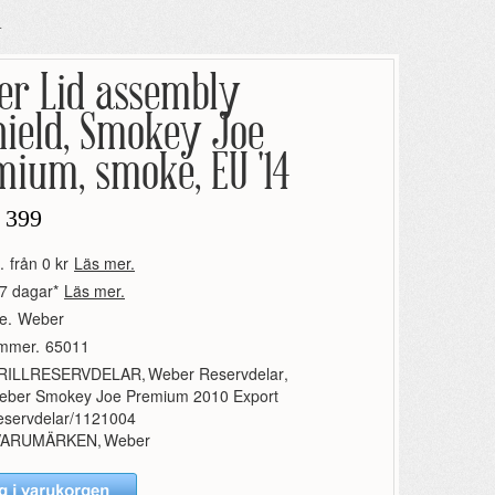
4
er Lid assembly
hield, Smokey Joe
ium, smoke, EU '14
 399
.
från 0 kr
Läs mer.
7 dagar*
Läs mer.
e.
Weber
ummer.
65011
RILLRESERVDELAR
,
Weber Reservdelar
,
eber Smokey Joe Premium 2010 Export
eservdelar/1121004
VARUMÄRKEN
,
Weber