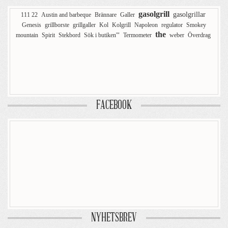
gasolgrill
gasolgrillar
111 22
Austin and barbeque
Brännare
Galler
Genesis
grillborste
grillgaller
Kol
Kolgrill
Napoleon
regulator
Smokey
the
mountain
Spirit
Stekbord
Sök i butiken'"
Termometer
weber
Överdrag
FACEBOOK
NYHETSBREV