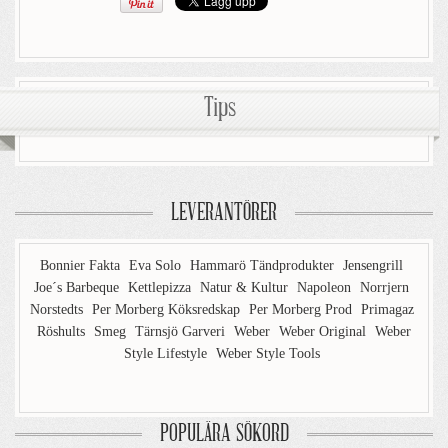
Tips
LEVERANTÖRER
Bonnier Fakta
Eva Solo
Hammarö Tändprodukter
Jensengrill
Joe´s Barbeque
Kettlepizza
Natur & Kultur
Napoleon
Norrjern
Norstedts
Per Morberg Köksredskap
Per Morberg Prod
Primagaz
Röshults
Smeg
Tärnsjö Garveri
Weber
Weber Original
Weber
Style Lifestyle
Weber Style Tools
POPULÄRA SÖKORD