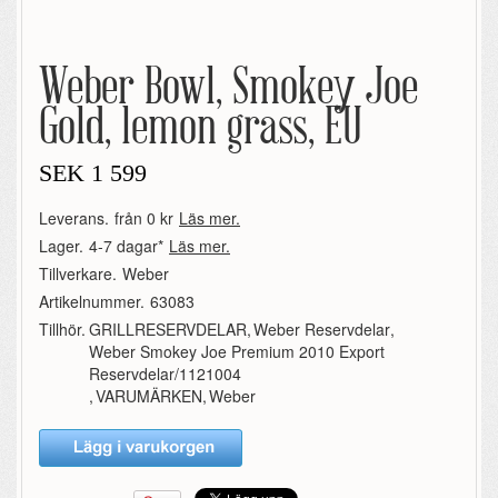
Weber Bowl, Smokey Joe
Gold, lemon grass, EU
SEK
1 599
Leverans.
från 0 kr
Läs mer.
Lager.
4-7 dagar*
Läs mer.
Tillverkare.
Weber
Artikelnummer.
63083
Tillhör.
GRILLRESERVDELAR
,
Weber Reservdelar
,
Weber Smokey Joe Premium 2010 Export
Reservdelar/1121004
,
VARUMÄRKEN
,
Weber