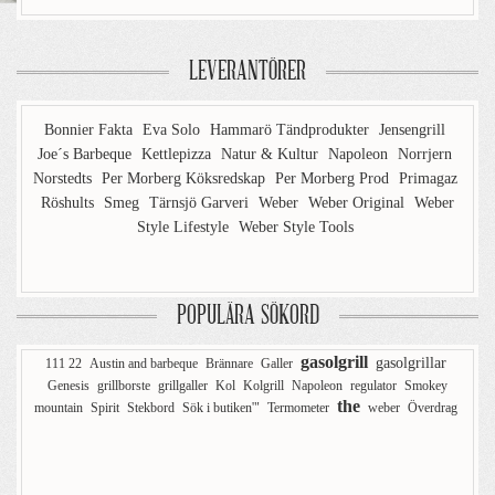
LEVERANTÖRER
Bonnier Fakta
Eva Solo
Hammarö Tändprodukter
Jensengrill
Joe´s Barbeque
Kettlepizza
Natur & Kultur
Napoleon
Norrjern
Norstedts
Per Morberg Köksredskap
Per Morberg Prod
Primagaz
Röshults
Smeg
Tärnsjö Garveri
Weber
Weber Original
Weber
Style Lifestyle
Weber Style Tools
POPULÄRA SÖKORD
gasolgrill
gasolgrillar
111 22
Austin and barbeque
Brännare
Galler
Genesis
grillborste
grillgaller
Kol
Kolgrill
Napoleon
regulator
Smokey
the
mountain
Spirit
Stekbord
Sök i butiken'"
Termometer
weber
Överdrag