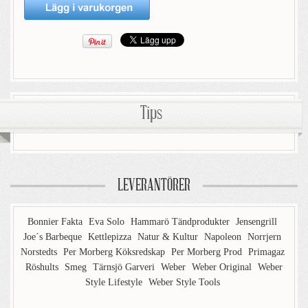
Tips
LEVERANTÖRER
Bonnier Fakta
Eva Solo
Hammarö Tändprodukter
Jensengrill
Joe´s Barbeque
Kettlepizza
Natur & Kultur
Napoleon
Norrjern
Norstedts
Per Morberg Köksredskap
Per Morberg Prod
Primagaz
Röshults
Smeg
Tärnsjö Garveri
Weber
Weber Original
Weber
Style Lifestyle
Weber Style Tools