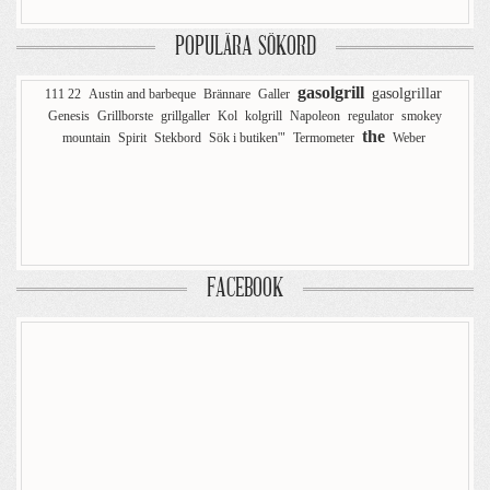
POPULÄRA SÖKORD
gasolgrill
gasolgrillar
111 22
Austin and barbeque
Brännare
Galler
Genesis
Grillborste
grillgaller
Kol
kolgrill
Napoleon
regulator
smokey
the
mountain
Spirit
Stekbord
Sök i butiken'"
Termometer
Weber
FACEBOOK