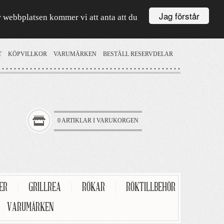
Jag förstår
är webbplatsen kommer vi att anta att du
T
KÖPVILLKOR
VARUMÄRKEN
BESTÄLL RESERVDELAR
0 ARTIKLAR I VARUKORGEN
TER
|
GRILLREA
|
RÖKAR
|
RÖKTILLBEHÖR
VARUMÄRKEN