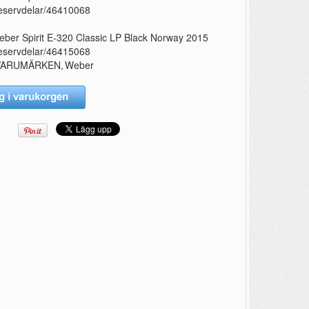
eservdelar/46410068
ber Spirit E-320 Classic LP Black Norway 2015
eservdelar/46415068
VARUMÄRKEN
,
Weber