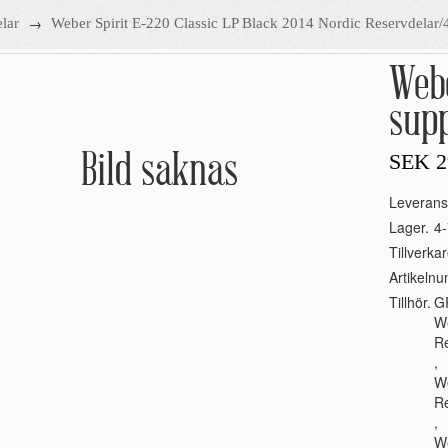
→
lar
Weber Spirit E-220 Classic LP Black 2014 Nordic Reservdelar
Web
supp
Bild saknas
SEK
2
Leverans
Lager.
4-
Tillverkar
Artikeln
Tillhör.
G
We
R
,
We
R
,
We