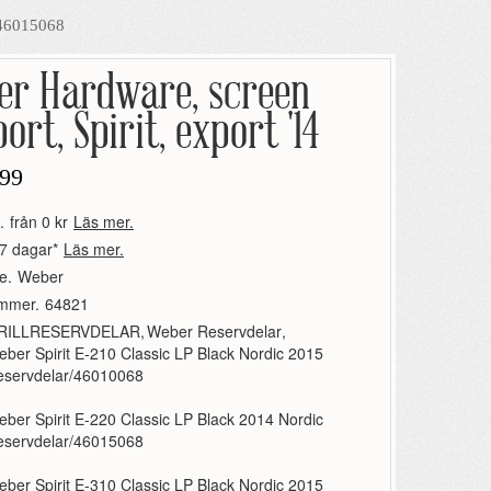
/46015068
er Hardware, screen
ort, Spirit, export '14
99
.
från 0 kr
Läs mer.
7 dagar*
Läs mer.
e.
Weber
ummer.
64821
RILLRESERVDELAR
,
Weber Reservdelar
,
ber Spirit E-210 Classic LP Black Nordic 2015
eservdelar/46010068
ber Spirit E-220 Classic LP Black 2014 Nordic
eservdelar/46015068
ber Spirit E-310 Classic LP Black Nordic 2015