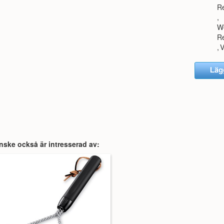
R
,
We
R
,
nske också är intresserad av: