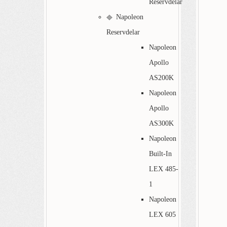
Reservdelar
Napoleon
Reservdelar
Napoleon
Apollo
AS200K
Napoleon
Apollo
AS300K
Napoleon
Built-In
LEX 485-
1
Napoleon
LEX 605