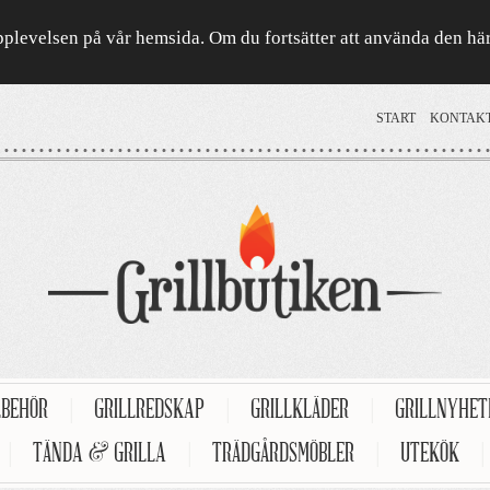
a upplevelsen på vår hemsida. Om du fortsätter att använda den h
START
KONTAK
LBEHÖR
|
GRILLREDSKAP
|
GRILLKLÄDER
|
GRILLNYHE
|
TÄNDA & GRILLA
|
TRÄDGÅRDSMÖBLER
|
UTEKÖK
|