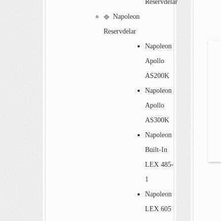
Reservdelar
Napoleon
Reservdelar
Napoleon
Apollo
AS200K
Napoleon
Apollo
AS300K
Napoleon
Built-In
LEX 485-
1
Napoleon
LEX 605