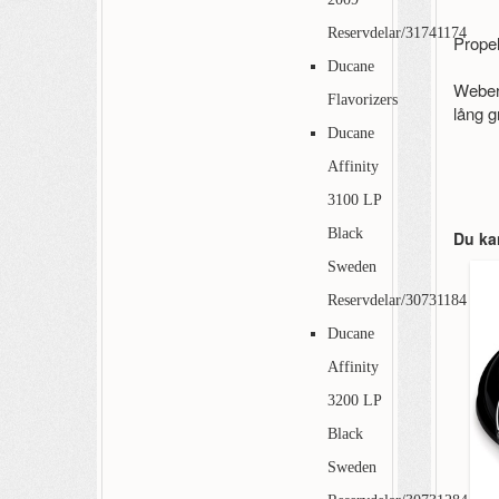
Reservdelar/31741174
Propel
Ducane
Weber 
Flavorizers
lång gr
Ducane
Affinity
3100 LP
Black
Du ka
Sweden
Reservdelar/30731184
Ducane
Affinity
3200 LP
Black
Sweden