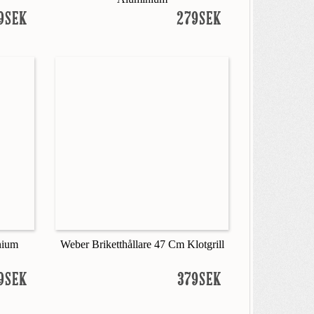
9SEK
279SEK
nium
Weber Briketthållare 47 Cm Klotgrill
9SEK
379SEK