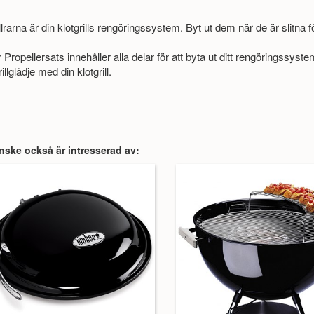
lrarna är din klotgrills rengöringssystem. Byt ut dem när de är slitna f
Propellersats innehåller alla delar för att byta ut ditt rengöringssystem i d
illglädje med din klotgrill.
nske också är intresserad av: