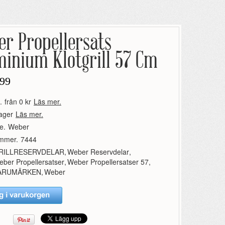
er Propellersats
minium Klotgrill 57 Cm
99
.
från 0 kr
Läs mer.
lager
Läs mer.
e.
Weber
ummer.
7444
RILLRESERVDELAR
,
Weber Reservdelar
,
ber Propellersatser
,
Weber Propellersatser 57
,
ARUMÄRKEN
,
Weber