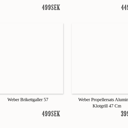
499SEK
44
Weber Brikettgaller 57
Weber Propellersats Alumi
Klotgrill 47 Cm
499SEK
39