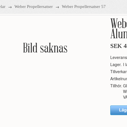
→
→
lar
Weber Propellersatser
Weber Propellersatser 57
Web
Alu
Bild saknas
SEK
4
Leverans
Lager.
I 
Tillverkar
Artikeln
Tillhör.
G
We
V