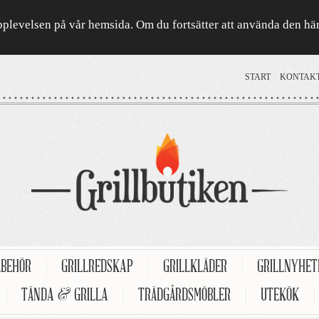
a upplevelsen på vår hemsida. Om du fortsätter att använda den h
START
KONTAK
LBEHÖR
|
GRILLREDSKAP
|
GRILLKLÄDER
|
GRILLNYHE
|
TÄNDA & GRILLA
|
TRÄDGÅRDSMÖBLER
|
UTEKÖK
|