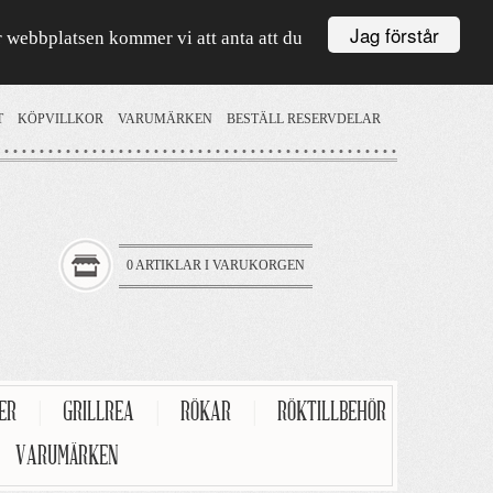
Jag förstår
är webbplatsen kommer vi att anta att du
T
KÖPVILLKOR
VARUMÄRKEN
BESTÄLL RESERVDELAR
0 ARTIKLAR I VARUKORGEN
TER
|
GRILLREA
|
RÖKAR
|
RÖKTILLBEHÖR
VARUMÄRKEN