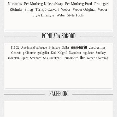
Norstedts
Per Morberg Köksredskap
Per Morberg Prod
Primagaz
Röshults
Smeg
Tärnsjö Garveri
Weber
Weber Original
Weber
Style Lifestyle
Weber Style Tools
POPULÄRA SÖKORD
gasolgrill
gasolgrillar
111 22
Austin and barbeque
Brännare
Galler
Genesis
grillborste
grillgaller
Kol
Kolgrill
Napoleon
regulator
Smokey
the
mountain
Spirit
Stekbord
Sök i butiken'"
Termometer
weber
Överdrag
FACEBOOK