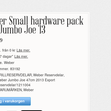
er Small hardware pack
Jumbo Joe '13
9
.
från 0 kr
Läs mer.
7 dagar*
Läs mer.
e.
Weber
ummer.
83192
RILLRESERVDELAR
,
Weber Reservdelar
,
eber Jumbo Joe 47cm 2013 Export
eservdelar/1211004
VARUMÄRKEN
,
Weber