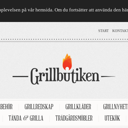
a upplevelsen på vår hemsida. Om du fortsätter att använda den h
START
KONTAK
LBEHÖR
|
GRILLREDSKAP
|
GRILLKLÄDER
|
GRILLNYHE
|
TÄNDA & GRILLA
|
TRÄDGÅRDSMÖBLER
|
UTEKÖK
|