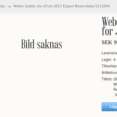
→
lar
Weber Jumbo Joe 47cm 2013 Export Reservdelar/1211004
Web
for 
Bild saknas
SEK
9
Leverans
Lager.
4-
Tillverkar
Artikeln
Tillhör.
G
W
R
,