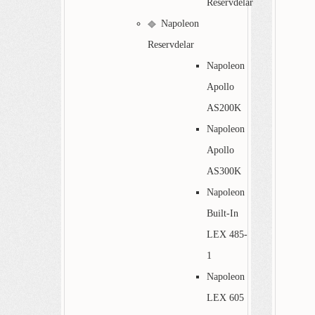
Reservdelar
Napoleon
Reservdelar
Napoleon
Apollo
AS200K
Napoleon
Apollo
AS300K
Napoleon
Built-In
LEX 485-
1
Napoleon
LEX 605