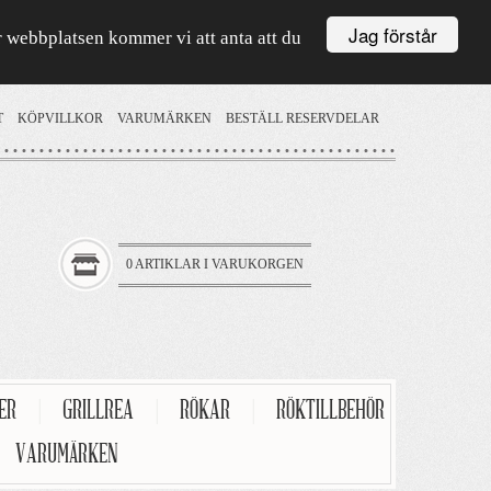
Jag förstår
är webbplatsen kommer vi att anta att du
T
KÖPVILLKOR
VARUMÄRKEN
BESTÄLL RESERVDELAR
0 ARTIKLAR I VARUKORGEN
TER
|
GRILLREA
|
RÖKAR
|
RÖKTILLBEHÖR
VARUMÄRKEN