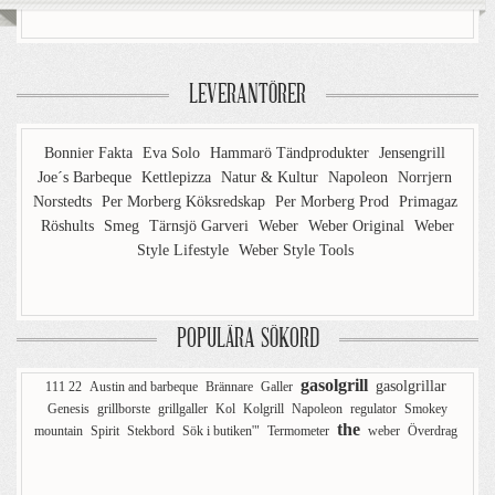
LEVERANTÖRER
Bonnier Fakta
Eva Solo
Hammarö Tändprodukter
Jensengrill
Joe´s Barbeque
Kettlepizza
Natur & Kultur
Napoleon
Norrjern
Norstedts
Per Morberg Köksredskap
Per Morberg Prod
Primagaz
Röshults
Smeg
Tärnsjö Garveri
Weber
Weber Original
Weber
Style Lifestyle
Weber Style Tools
POPULÄRA SÖKORD
gasolgrill
gasolgrillar
111 22
Austin and barbeque
Brännare
Galler
Genesis
grillborste
grillgaller
Kol
Kolgrill
Napoleon
regulator
Smokey
the
mountain
Spirit
Stekbord
Sök i butiken'"
Termometer
weber
Överdrag