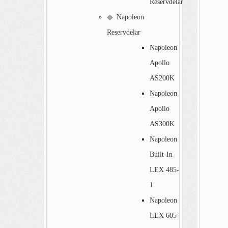
Reservdelar
Napoleon
Reservdelar
Napoleon
Apollo
AS200K
Napoleon
Apollo
AS300K
Napoleon
Built-In
LEX 485-
1
Napoleon
LEX 605