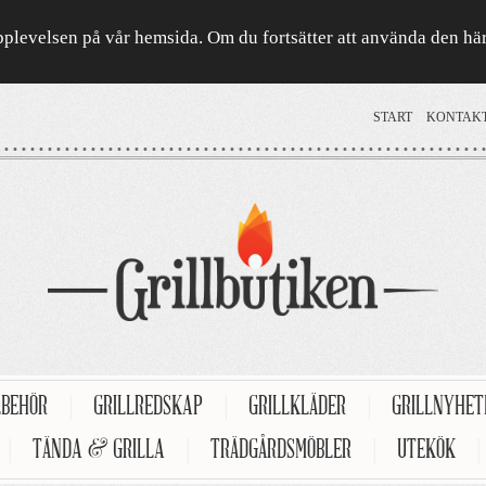
a upplevelsen på vår hemsida. Om du fortsätter att använda den h
START
KONTAK
LBEHÖR
|
GRILLREDSKAP
|
GRILLKLÄDER
|
GRILLNYHE
|
TÄNDA & GRILLA
|
TRÄDGÅRDSMÖBLER
|
UTEKÖK
|