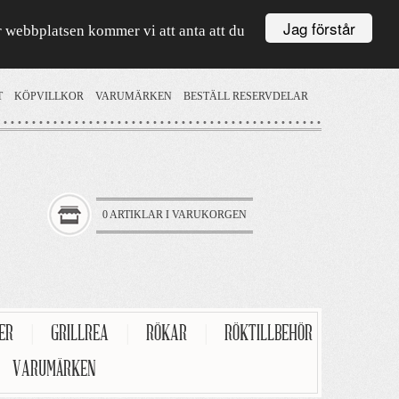
Jag förstår
är webbplatsen kommer vi att anta att du
T
KÖPVILLKOR
VARUMÄRKEN
BESTÄLL RESERVDELAR
0 ARTIKLAR I VARUKORGEN
TER
|
GRILLREA
|
RÖKAR
|
RÖKTILLBEHÖR
VARUMÄRKEN