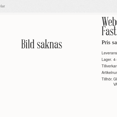
lar
Webe
Fast
Bild saknas
Pris s
Leverans
Lager.
4-
Tillverkar
Artikeln
Tillhör.
G
V