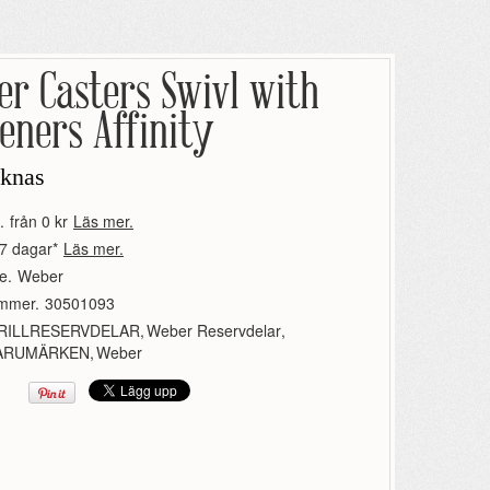
r Casters Swivl with
eners Affinity
aknas
.
från 0 kr
Läs mer.
7 dagar*
Läs mer.
e.
Weber
ummer.
30501093
RILLRESERVDELAR
,
Weber Reservdelar
,
ARUMÄRKEN
,
Weber