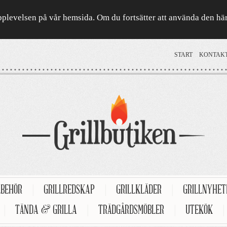
a upplevelsen på vår hemsida. Om du fortsätter att använda den h
START
KONTAK
LBEHÖR
|
GRILLREDSKAP
|
GRILLKLÄDER
|
GRILLNYHE
|
TÄNDA & GRILLA
|
TRÄDGÅRDSMÖBLER
|
UTEKÖK
|