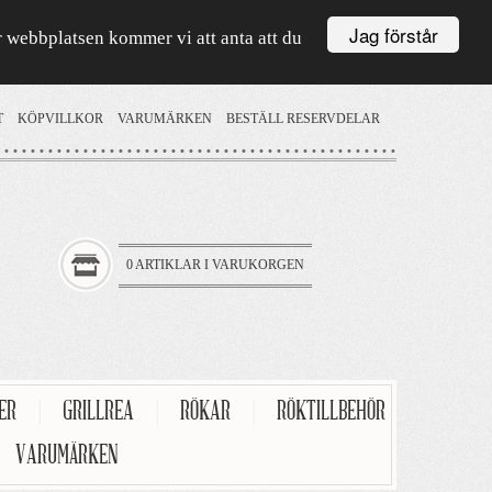
Jag förstår
är webbplatsen kommer vi att anta att du
T
KÖPVILLKOR
VARUMÄRKEN
BESTÄLL RESERVDELAR
0 ARTIKLAR I VARUKORGEN
TER
|
GRILLREA
|
RÖKAR
|
RÖKTILLBEHÖR
VARUMÄRKEN