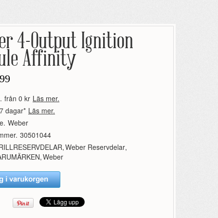
r 4-Output Ignition
le Affinity
99
.
från 0 kr
Läs mer.
7 dagar*
Läs mer.
e.
Weber
ummer.
30501044
RILLRESERVDELAR
,
Weber Reservdelar
,
ARUMÄRKEN
,
Weber