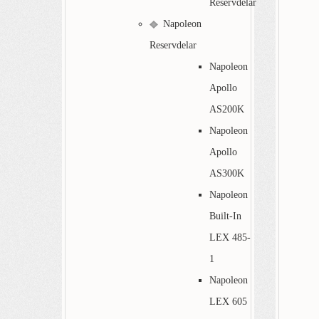
Reservdelar
Napoleon
Reservdelar
Napoleon
Apollo
AS200K
Napoleon
Apollo
AS300K
Napoleon
Built-In
LEX 485-
1
Napoleon
LEX 605