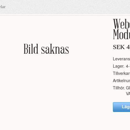
lar
Webe
Modu
Bild saknas
SEK
4
Leverans
Lager.
4-
Tillverkar
Artikeln
Tillhör.
G
V