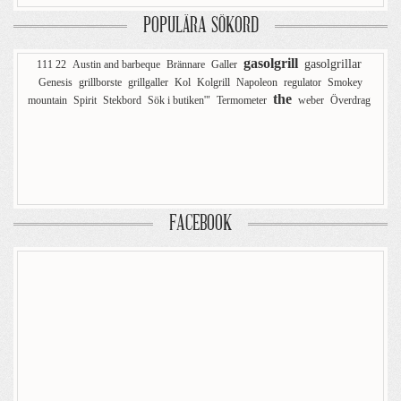
POPULÄRA SÖKORD
gasolgrill
gasolgrillar
111 22
Austin and barbeque
Brännare
Galler
Genesis
grillborste
grillgaller
Kol
Kolgrill
Napoleon
regulator
Smokey
the
mountain
Spirit
Stekbord
Sök i butiken'"
Termometer
weber
Överdrag
FACEBOOK