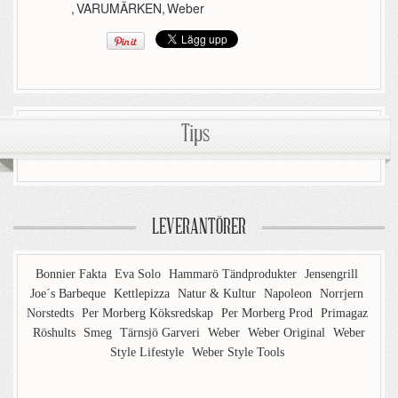
,
VARUMÄRKEN
,
Weber
Tips
LEVERANTÖRER
Bonnier Fakta
Eva Solo
Hammarö Tändprodukter
Jensengrill
Joe´s Barbeque
Kettlepizza
Natur & Kultur
Napoleon
Norrjern
Norstedts
Per Morberg Köksredskap
Per Morberg Prod
Primagaz
Röshults
Smeg
Tärnsjö Garveri
Weber
Weber Original
Weber
Style Lifestyle
Weber Style Tools