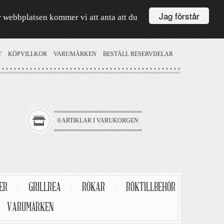
Jag förstår
är webbplatsen kommer vi att anta att du
T
KÖPVILLKOR
VARUMÄRKEN
BESTÄLL RESERVDELAR
0 ARTIKLAR I VARUKORGEN
TER
|
GRILLREA
|
RÖKAR
|
RÖKTILLBEHÖR
VARUMÄRKEN