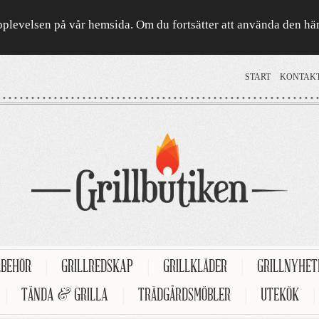
a upplevelsen på vår hemsida. Om du fortsätter att använda den h
START
KONTAK
LBEHÖR
|
GRILLREDSKAP
|
GRILLKLÄDER
|
GRILLNYHE
|
TÄNDA & GRILLA
|
TRÄDGÅRDSMÖBLER
|
UTEKÖK
|