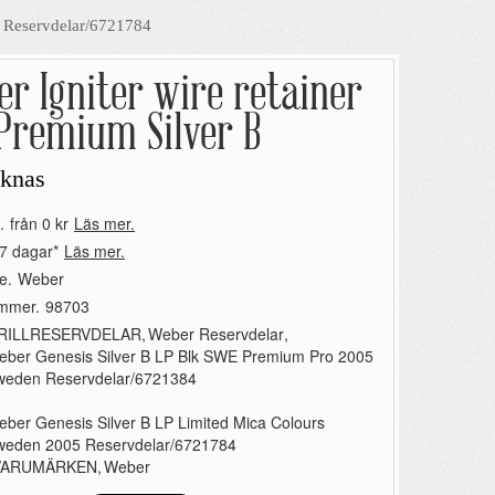
5 Reservdelar/6721784
r Igniter wire retainer
Premium Silver B
aknas
.
från 0 kr
Läs mer.
7 dagar*
Läs mer.
e.
Weber
ummer.
98703
RILLRESERVDELAR
,
Weber Reservdelar
,
eber Genesis Silver B LP Blk SWE Premium Pro 2005
weden Reservdelar/6721384
ber Genesis Silver B LP Limited Mica Colours
weden 2005 Reservdelar/6721784
VARUMÄRKEN
,
Weber