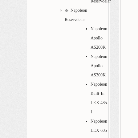
Reservdelar
Napoleon
Reservdelar
Napoleon
Apollo
AS200K
Napoleon
Apollo
AS300K
Napoleon
Built-In
LEX 485-
1
Napoleon
LEX 605