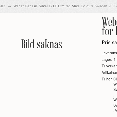
→
lar
Weber Genesis Silver B LP Limited Mica Colours Sweden 200
Webe
for 
Bild saknas
Pris s
Leverans
Lager.
4-
Tillverkar
Artikeln
Tillhör.
G
W
S
,
We
S
,