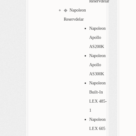
Reservdelar
Napoleon
Reservdelar
Napoleon
Apollo
AS200K
Napoleon
Apollo
AS300K
Napoleon
Built-In
LEX 485-
1
Napoleon
LEX 605