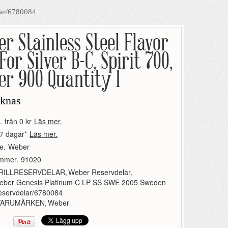
lar/6780084
r Stainless Steel Flavor
For Silver B-C, Spirit 700,
r 900 Quantity 1
aknas
.
från 0 kr
Läs mer.
7 dagar*
Läs mer.
e.
Weber
ummer.
91020
RILLRESERVDELAR
,
Weber Reservdelar
,
eber Genesis Platinum C LP SS SWE 2005 Sweden
eservdelar/6780084
VARUMÄRKEN
,
Weber