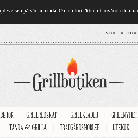
a upplevelsen på vår hemsida. Om du fortsätter att använda den h
START
KONTAK
LBEHÖR
|
GRILLREDSKAP
|
GRILLKLÄDER
|
GRILLNYHE
|
TÄNDA & GRILLA
|
TRÄDGÅRDSMÖBLER
|
UTEKÖK
|