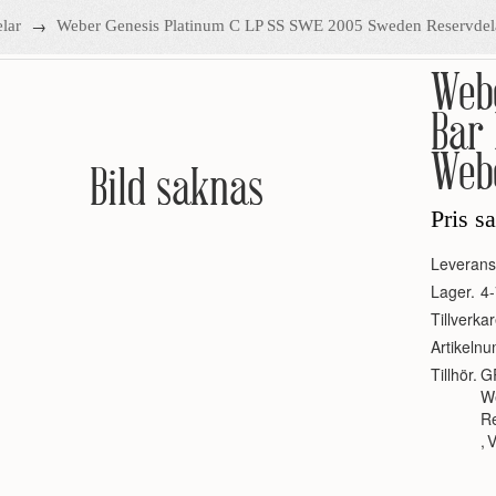
→
lar
Weber Genesis Platinum C LP SS SWE 2005 Sweden Reservde
Webe
Bar 
Webe
Bild saknas
Pris s
Leverans
Lager.
4-
Tillverkar
Artikeln
Tillhör.
G
W
R
,