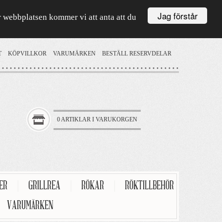
Jag förstår
är webbplatsen kommer vi att anta att du
T
KÖPVILLKOR
VARUMÄRKEN
BESTÄLL RESERVDELAR
0 ARTIKLAR I VARUKORGEN
TER
|
GRILLREA
|
RÖKAR
|
RÖKTILLBEHÖR
VARUMÄRKEN