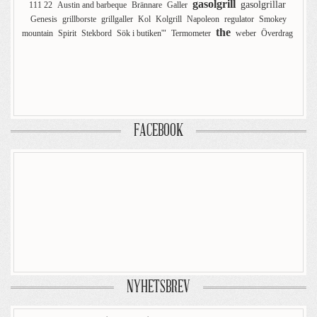
gasolgrill
gasolgrillar
111 22
Austin and barbeque
Brännare
Galler
Genesis
grillborste
grillgaller
Kol
Kolgrill
Napoleon
regulator
Smokey
the
mountain
Spirit
Stekbord
Sök i butiken'"
Termometer
weber
Överdrag
FACEBOOK
NYHETSBREV