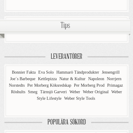
Tips
LEVERANTÖRER
Bonnier Fakta
Eva Solo
Hammarö Tändprodukter
Jensengrill
Joe´s Barbeque
Kettlepizza
Natur & Kultur
Napoleon
Norrjern
Norstedts
Per Morberg Köksredskap
Per Morberg Prod
Primagaz
Röshults
Smeg
Tärnsjö Garveri
Weber
Weber Original
Weber
Style Lifestyle
Weber Style Tools
POPULÄRA SÖKORD