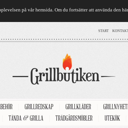
a upplevelsen på vår hemsida. Om du fortsätter att använda den h
START
KONTAK
LBEHÖR
|
GRILLREDSKAP
|
GRILLKLÄDER
|
GRILLNYHE
|
TÄNDA & GRILLA
|
TRÄDGÅRDSMÖBLER
|
UTEKÖK
|