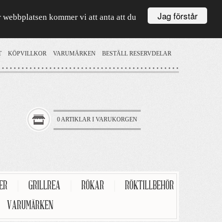
Jag förstår
är webbplatsen kommer vi att anta att du
T
KÖPVILLKOR
VARUMÄRKEN
BESTÄLL RESERVDELAR
0 ARTIKLAR I VARUKORGEN
TER
|
GRILLREA
|
RÖKAR
|
RÖKTILLBEHÖR
VARUMÄRKEN