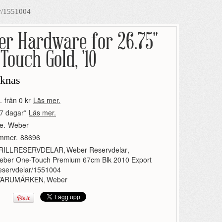
r/1551004
r Hardware for 26.75''
Touch Gold, '10
aknas
.
från 0 kr
Läs mer.
7 dagar*
Läs mer.
e.
Weber
ummer.
88696
RILLRESERVDELAR
,
Weber Reservdelar
,
eber One-Touch Premium 67cm Blk 2010 Export
eservdelar/1551004
VARUMÄRKEN
,
Weber