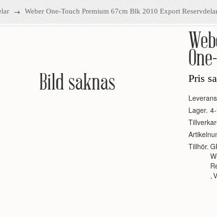
→
lar
Weber One-Touch Premium 67cm Blk 2010 Export Reservdela
Webe
One-
Bild saknas
Pris s
Leverans
Lager.
4-
Tillverkar
Artikeln
Tillhör.
G
W
R
,