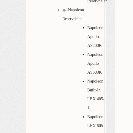
Reservdelar
Napoleon
Reservdelar
Napoleon
Apollo
AS200K
Napoleon
Apollo
AS300K
Napoleon
Built-In
LEX 485-
1
Napoleon
LEX 605