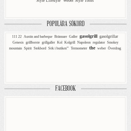
Style Lifestyle
Weber Style Tools
POPULÄRA SÖKORD
gasolgrill
gasolgrillar
111 22
Austin and barbeque
Brännare
Galler
Genesis
grillborste
grillgaller
Kol
Kolgrill
Napoleon
regulator
Smokey
the
mountain
Spirit
Stekbord
Sök i butiken'"
Termometer
weber
Överdrag
FACEBOOK