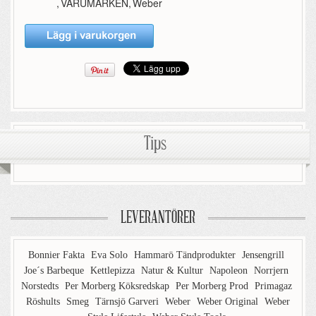
,
VARUMÄRKEN
,
Weber
Tips
LEVERANTÖRER
Bonnier Fakta
Eva Solo
Hammarö Tändprodukter
Jensengrill
Joe´s Barbeque
Kettlepizza
Natur & Kultur
Napoleon
Norrjern
Norstedts
Per Morberg Köksredskap
Per Morberg Prod
Primagaz
Röshults
Smeg
Tärnsjö Garveri
Weber
Weber Original
Weber