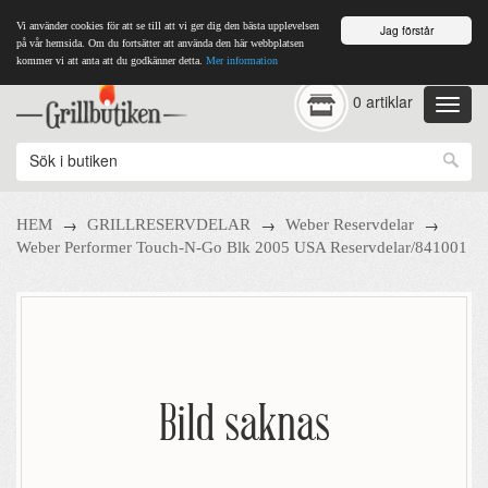
Vi använder cookies för att se till att vi ger dig den bästa upplevelsen
Jag förstår
på vår hemsida. Om du fortsätter att använda den här webbplatsen
kommer vi att anta att du godkänner detta.
Mer information
0 artiklar
→
→
→
HEM
GRILLRESERVDELAR
Weber Reservdelar
Weber Performer Touch-N-Go Blk 2005 USA Reservdelar/841001
Bild saknas