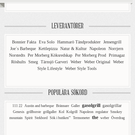
LEVERANTÖRER
Bonnier Fakta
Eva Solo
Hammarö Tändprodukter
Jensengrill
Joe´s Barbeque
Kettlepizza
Natur & Kultur
Napoleon
Norrjern
Norstedts
Per Morberg Köksredskap
Per Morberg Prod
Primagaz
Röshults
Smeg
Tärnsjö Garveri
Weber
Weber Original
Weber
Style Lifestyle
Weber Style Tools
POPULÄRA SÖKORD
gasolgrill
gasolgrillar
111 22
Austin and barbeque
Brännare
Galler
Genesis
grillborste
grillgaller
Kol
Kolgrill
Napoleon
regulator
Smokey
the
mountain
Spirit
Stekbord
Sök i butiken'"
Termometer
weber
Överdrag